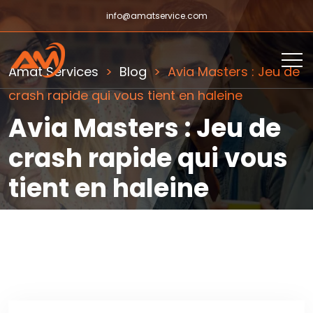
info@amatservice.com
Amat Services
Blog
Avia Masters : Jeu de
crash rapide qui vous tient en haleine
Avia Masters : Jeu de
crash rapide qui vous
tient en haleine