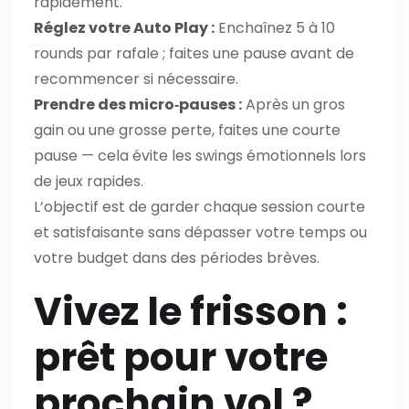
rapidement.
Réglez votre Auto Play :
Enchaînez 5 à 10
rounds par rafale ; faites une pause avant de
recommencer si nécessaire.
Prendre des micro‑pauses :
Après un gros
gain ou une grosse perte, faites une courte
pause — cela évite les swings émotionnels lors
de jeux rapides.
L’objectif est de garder chaque session courte
et satisfaisante sans dépasser votre temps ou
votre budget dans des périodes brèves.
Vivez le frisson :
prêt pour votre
prochain vol ?