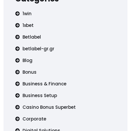
1win
1xbet
Betlabel
betlabel-gr.gr
Blog
Bonus
Business & Finance
Business Setup
Casino Bonus Superbet
Corporate
Digital Solutions