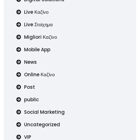
Live Καζίνο
Live Στοίχημα
Migliori Καζίνο
Mobile App
News
Online Καζίνο
Post
public
Social Marketing
Uncategorized
VIP