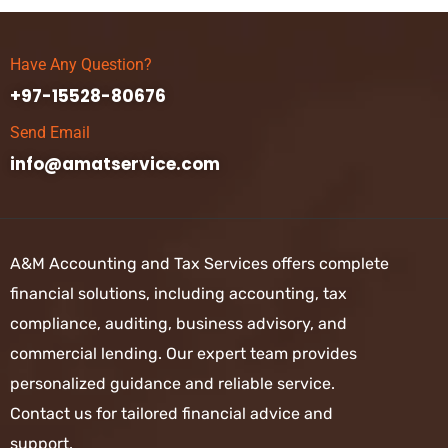
Have Any Question?
+97-15528-80676
Send Email
info@amatservice.com
A&M Accounting and Tax Services offers complete
financial solutions, including accounting, tax
compliance, auditing, business advisory, and
commercial lending. Our expert team provides
personalized guidance and reliable service.
Contact us for tailored financial advice and
support.