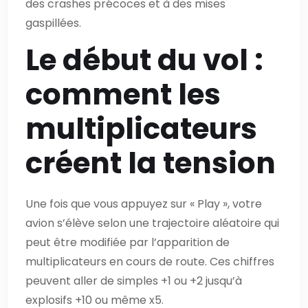
des crashes précoces et à des mises
gaspillées.
Le début du vol :
comment les
multiplicateurs
créent la tension
Une fois que vous appuyez sur « Play », votre
avion s’élève selon une trajectoire aléatoire qui
peut être modifiée par l’apparition de
multiplicateurs en cours de route. Ces chiffres
peuvent aller de simples +1 ou +2 jusqu’à
explosifs +10 ou même x5.