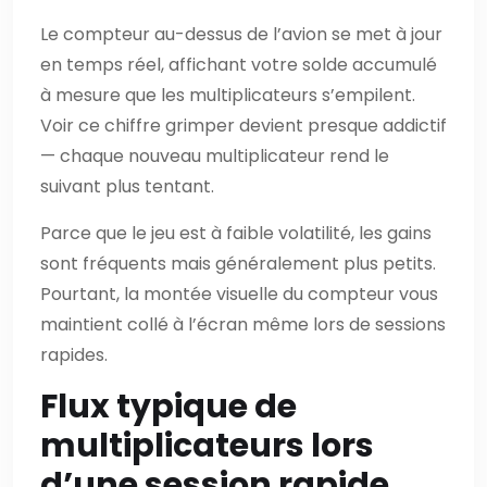
Le compteur au-dessus de l’avion se met à jour
en temps réel, affichant votre solde accumulé
à mesure que les multiplicateurs s’empilent.
Voir ce chiffre grimper devient presque addictif
— chaque nouveau multiplicateur rend le
suivant plus tentant.
Parce que le jeu est à faible volatilité, les gains
sont fréquents mais généralement plus petits.
Pourtant, la montée visuelle du compteur vous
maintient collé à l’écran même lors de sessions
rapides.
Flux typique de
multiplicateurs lors
d’une session rapide