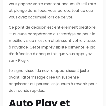
vous gagnez votre montant accumulé ; s’il rate
et plonge dans l’eau, vous perdez tout ce que
vous avez accumulé lors de ce vol.
Ce point de décision est entièrement aléatoire
— aucune compétence ou stratégie ne peut le
modifier, si ce n’est en choisissant votre vitesse
à l’avance. Cette imprévisibilité alimente le pic
d’adrénaline à chaque fois que vous appuyez
sur « Play ».
Le signal visuel du navire apparaissant juste
avant l’atterrissage crée un suspense
angoissant qui pousse les joueurs à revenir pour
des rounds rapides.
Auto Play et