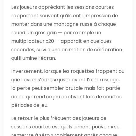
Les joueurs appréciant les sessions courtes
rapportent souvent qu’ils ont l’impression de
monter dans une montagne russe à chaque
round. Un gros gain — par exemple un
multiplicateur x20 — apparaît en quelques
secondes, suivi d’une animation de célébration
qui illumine l’écran.
Inversement, lorsque les roquettes frappent ou
que l’avion s’écrase juste avant l’atterrissage,
la perte peut sembler brutale mais fait partie
de ce qui rend ce jeu captivant lors de courtes
périodes de jeu.
Le retour le plus fréquent des joueurs de
sessions courtes est qu’ils aiment pouvoir « se
remettre à zéro » rapidement après chaque