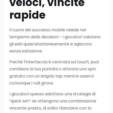
veloci, vincite
rapide
Il cuore del successo mobile risiede nel
tempismo delle decisioni – i giocatori valutano
gli esiti quasi istantaneamente e agiscono
senza esitazione.
Poiché l’interfaccia è centrata sul touch, puoi
cambiare la tua puntata o attivare uno spin
gratuito con un singolo tap mentre osservi
comunque i rulli girare.
I giocatori spesso adottano una strategia di
“quick win”: se ottengono una combinazione
vincente presto, di solito rilanciano con la