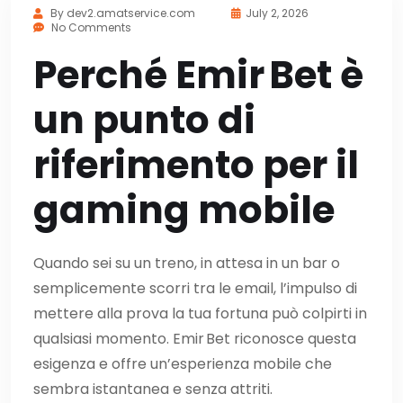
By
dev2.amatservice.com
July 2, 2026
No Comments
Perché Emir Bet è
un punto di
riferimento per il
gaming mobile
Quando sei su un treno, in attesa in un bar o
semplicemente scorri tra le email, l’impulso di
mettere alla prova la tua fortuna può colpirti in
qualsiasi momento. Emir Bet riconosce questa
esigenza e offre un’esperienza mobile che
sembra istantanea e senza attriti.