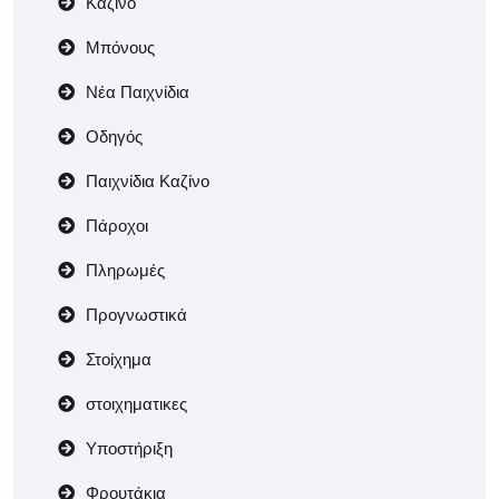
Καζίνο
Μπόνους
Νέα Παιχνίδια
Οδηγός
Παιχνίδια Καζίνο
Πάροχοι
Πληρωμές
Προγνωστικά
Στοίχημα
στοιχηματικες
Υποστήριξη
Φρουτάκια