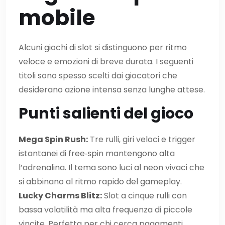
mobile
Alcuni giochi di slot si distinguono per ritmo
veloce e emozioni di breve durata. I seguenti
titoli sono spesso scelti dai giocatori che
desiderano azione intensa senza lunghe attese.
Punti salienti del gioco
Mega Spin Rush:
Tre rulli, giri veloci e trigger
istantanei di free‑spin mantengono alta
l’adrenalina. Il tema sono luci al neon vivaci che
si abbinano al ritmo rapido del gameplay.
Lucky Charms Blitz:
Slot a cinque rulli con
bassa volatilità ma alta frequenza di piccole
vincite. Perfetta per chi cerca pagamenti