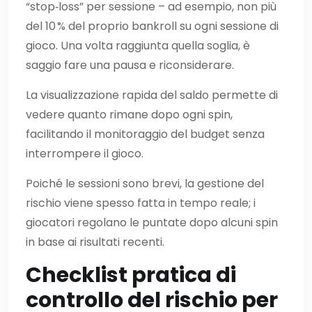
“stop‑loss” per sessione – ad esempio, non più
del 10 % del proprio bankroll su ogni sessione di
gioco. Una volta raggiunta quella soglia, è
saggio fare una pausa e riconsiderare.
La visualizzazione rapida del saldo permette di
vedere quanto rimane dopo ogni spin,
facilitando il monitoraggio del budget senza
interrompere il gioco.
Poiché le sessioni sono brevi, la gestione del
rischio viene spesso fatta in tempo reale; i
giocatori regolano le puntate dopo alcuni spin
in base ai risultati recenti.
Checklist pratica di
controllo del rischio per