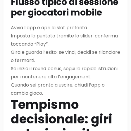
Flusso tipico di sessione
per giocatori mobile
Avvia l’app e apri la slot preferita.
Imposta la puntata tramite lo slider; conferma
toccando “Play”.
Gira e guarda l’esito; se vinci, decidi se rilanciare
o fermarti.
Se inizia il round bonus, segui le rapide istruzioni
per mantenere alta l’engagement.
Quando sei pronto a uscire, chiudi l’app o
cambia gioco.
Tempismo
decisionale: giri