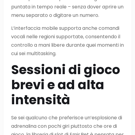
puntata in tempo reale – senza dover aprire un
menu separato o digitare un numero.
L’interfaccia mobile supporta anche comandi
vocali nelle regioni supportate, consentendo il
controllo a mani libere durante quei momenti in
cui sei multitasking.
Sessioni di gioco
brevi e ad alta
intensità
Se sei qualcuno che preferisce un’esplosione di
adrenalina con pochi giri piuttosto che ore di
gioco, la libreria di slot di Emir Bet è pensata per