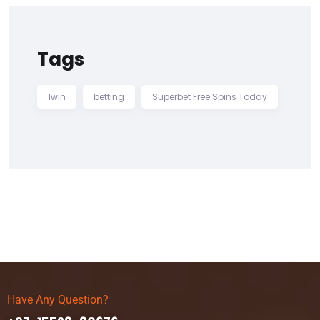
Tags
1win
betting
Superbet Free Spins Today
Have Any Question?