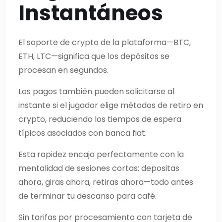
Instantáneos
El soporte de crypto de la plataforma—BTC,
ETH, LTC—significa que los depósitos se
procesan en segundos.
Los pagos también pueden solicitarse al
instante si el jugador elige métodos de retiro en
crypto, reduciendo los tiempos de espera
típicos asociados con banca fiat.
Esta rapidez encaja perfectamente con la
mentalidad de sesiones cortas: depositas
ahora, giras ahora, retiras ahora—todo antes
de terminar tu descanso para café.
Sin tarifas por procesamiento con tarjeta de