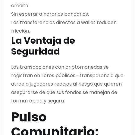
crédito.
Sin esperar a horarios bancarios.
Las transferencias directas a wallet reducen
fricción.
La Ventaja de
Seguridad
Las transacciones con criptomonedas se
registran en libros públicos—transparencia que
atrae a jugadores reacios al riesgo que quieren
asegurarse de que sus fondos se manejan de
forma rápida y segura.
Pulso
Comunitario: