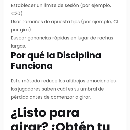
Establecer un límite de sesión (por ejemplo,
€20).
Usar tamaños de apuesta fijos (por ejemplo, €1
por giro).
Buscar ganancias rápidas en lugar de rachas
largas.
Por qué la Disciplina
Funciona
Este método reduce los altibajos emocionales;
los jugadores saben cuál es su umbral de
pérdida antes de comenzar a girar.
¿Listo para
girar? ¡Obtén tu