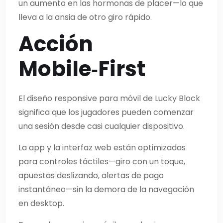
un aumento en las hormonas de placer—lo que
lleva a la ansia de otro giro rápido.
Acción
Mobile‑First
El diseño responsive para móvil de Lucky Block
significa que los jugadores pueden comenzar
una sesión desde casi cualquier dispositivo.
La app y la interfaz web están optimizadas
para controles táctiles—giro con un toque,
apuestas deslizando, alertas de pago
instantáneo—sin la demora de la navegación
en desktop.