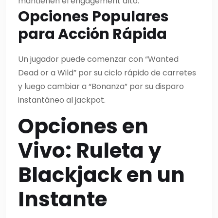
mantienen el engagement alto.
Opciones Populares
para Acción Rápida
Un jugador puede comenzar con “Wanted
Dead or a Wild” por su ciclo rápido de carretes
y luego cambiar a “Bonanza” por su disparo
instantáneo al jackpot.
Opciones en
Vivo: Ruleta y
Blackjack en un
Instante