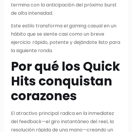
termina con la anticipación del próximo burst
de alta intensidad.
Este estilo transforma el gaming casual en un
hábito que se siente casi como un breve
ejercicio: rápido, potente y dejándote listo para
la siguiente ronda.
Por qué los Quick
Hits conquistan
corazones
El atractivo principal radica en la inmediatez
del feedback—el giro instantáneo del reel, la
resolución rápida de una mano—creando un