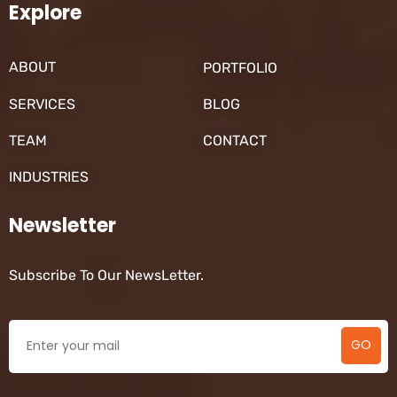
Explore
ABOUT
PORTFOLIO
SERVICES
BLOG
TEAM
CONTACT
INDUSTRIES
Newsletter
Subscribe To Our NewsLetter.
GO