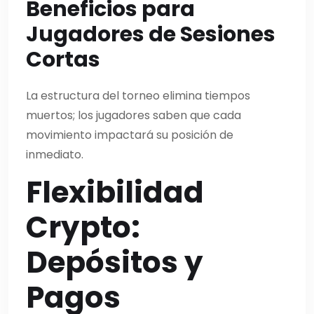
Beneficios para
Jugadores de Sesiones
Cortas
La estructura del torneo elimina tiempos
muertos; los jugadores saben que cada
movimiento impactará su posición de
inmediato.
Flexibilidad
Crypto:
Depósitos y
Pagos