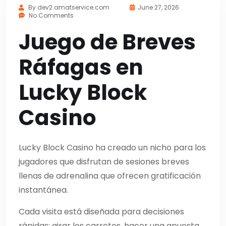
By
dev2.amatservice.com
June 27, 2026
No Comments
Juego de Breves
Ráfagas en
Lucky Block
Casino
Lucky Block Casino ha creado un nicho para los
jugadores que disfrutan de sesiones breves
llenas de adrenalina que ofrecen gratificación
instantánea.
Cada visita está diseñada para decisiones
rápidas: girar los carretes, hacer una apuesta