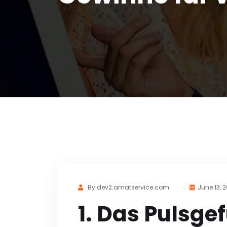
By
dev2.amatservice.com
June 13, 
1. Das Pulsge