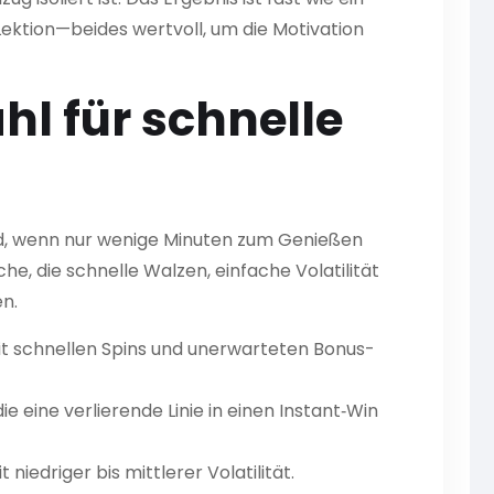
Lektion—beides wertvoll, um die Motivation
hl für schnelle
end, wenn nur wenige Minuten zum Genießen
he, die schnelle Walzen, einfache Volatilität
n.
it schnellen Spins und unerwarteten Bonus-
e eine verlierende Linie in einen Instant‑Win
 niedriger bis mittlerer Volatilität.