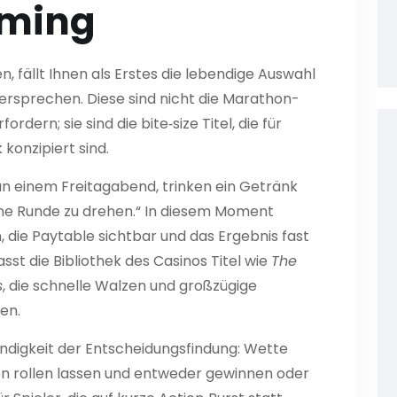
aming
n, fällt Ihnen als Erstes die lebendige Auswahl
versprechen. Diese sind nicht die Marathon-
ordern; sie sind die bite‑size Titel, die für
konzipiert sind.
e an einem Freitagabend, trinken ein Getränk
ine Runde zu drehen.“ In diesem Moment
 die Paytable sichtbar und das Ergebnis fast
sst die Bibliothek des Casinos Titel wie
The
s
, die schnelle Walzen und großzügige
en.
indigkeit der Entscheidungsfindung: Wette
en rollen lassen und entweder gewinnen oder