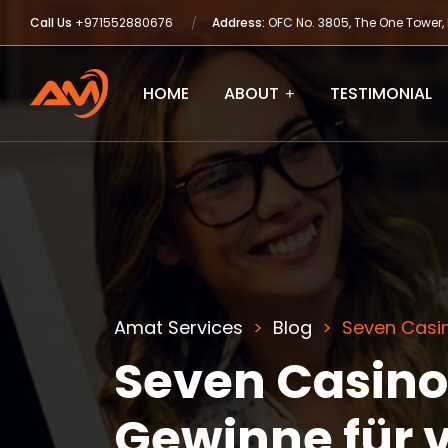
Call Us
+971552880676
Address:
OFC No. 3805, The One Tower,
HOME
ABOUT
TESTIMONIAL
Amat Services
Blog
Seven Casin
Seven Casino:
Gewinne für v