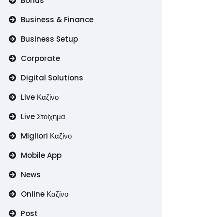
Bonus
Business & Finance
Business Setup
Corporate
Digital Solutions
Live Καζίνο
Live Στοίχημα
Migliori Καζίνο
Mobile App
News
Online Καζίνο
Post