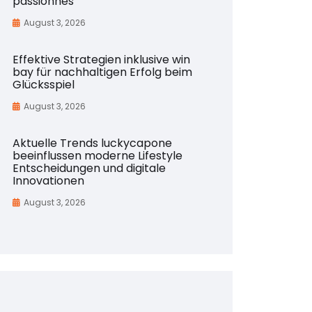
passionnés
August 3, 2026
Effektive Strategien inklusive win
bay für nachhaltigen Erfolg beim
Glücksspiel
August 3, 2026
Aktuelle Trends luckycapone
beeinflussen moderne Lifestyle
Entscheidungen und digitale
Innovationen
August 3, 2026