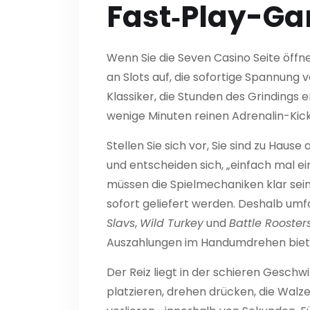
Fast‑Play-G
Wenn Sie die Seven Casino Seite öffne
an Slots auf, die sofortige Spannung 
Klassiker, die Stunden des Grindings erf
wenige Minuten reinen Adrenalin-Kick 
Stellen Sie sich vor, Sie sind zu Haus
und entscheiden sich, „einfach mal e
müssen die Spielmechaniken klar sein,
sofort geliefert werden. Deshalb umfa
Slavs
,
Wild Turkey
und
Battle Rooster
Auszahlungen im Handumdrehen biet
Der Reiz liegt in der schieren Geschw
platzieren, drehen drücken, die Walz