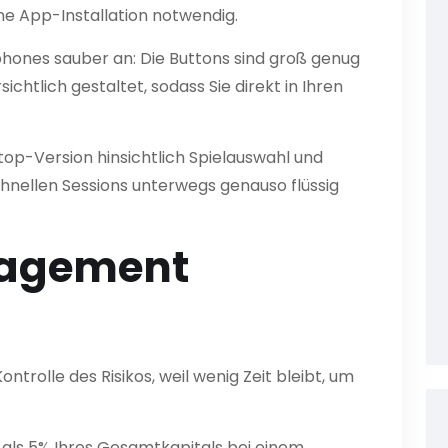
e App-Installation notwendig.
phones sauber an: Die Buttons sind groß genug
chtlich gestaltet, sodass Sie direkt in Ihren
top-Version hinsichtlich Spielauswahl und
chnellen Sessions unterwegs genauso flüssig
nagement
ntrolle des Risikos, weil wenig Zeit bleibt, um
r als 5% Ihres Gesamtkapitals bei einem