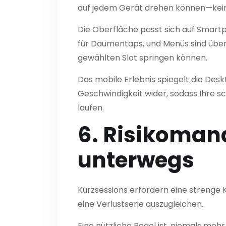
auf jedem Gerät drehen können—kein
Die Oberfläche passt sich auf Smart
für Daumentaps, und Menüs sind übersi
gewählten Slot springen können.
Das mobile Erlebnis spiegelt die Desk
Geschwindigkeit wider, sodass Ihre s
laufen.
6. Risikoma
unterwegs
Kurzsessions erfordern eine strenge Ko
eine Verlustserie auszugleichen.
Eine nützliche Regel ist, niemals meh