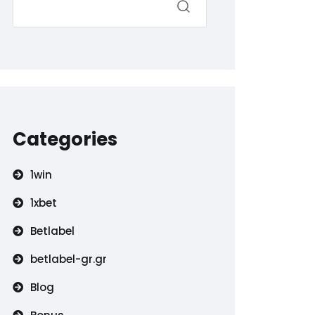
Categories
1win
1xbet
Betlabel
betlabel-gr.gr
Blog