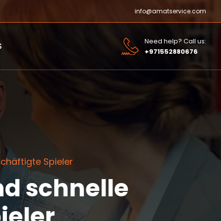
info@amatservice.com
Need help? Call us:
S
+971552880676
chäftigte Spieler
nd schnelle
ieler