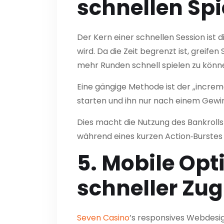
schnellen Spi
Der Kern einer schnellen Session ist 
wird. Da die Zeit begrenzt ist, greifen
mehr Runden schnell spielen zu könn
Eine gängige Methode ist der „increm
starten und ihn nur nach einem Gewi
Dies macht die Nutzung des Bankroll
während eines kurzen Action‑Burstes 
5. Mobile Op
schneller Zugr
Seven Casino
’s responsives Webdesig