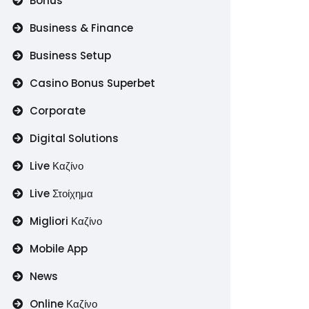
Bonus
Business & Finance
Business Setup
Casino Bonus Superbet
Corporate
Digital Solutions
Live Καζίνο
Live Στοίχημα
Migliori Καζίνο
Mobile App
News
Online Καζίνο