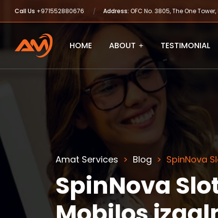
Call Us
+971552880676
Address:
OFC No. 3805, The One Tower,
HOME
ABOUT
TESTIMONIAL
Amat Services
Blog
SpinNova Sl
SpinNova Slo
Mobilos izga