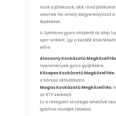
Azok a játékosok, akik rövid játékokat
vesznek fel, amely kiegyensúlyozza 
lépéseket.
A SpinNova gyors slotjainál az alap f
spin-enként, így a kezdők kísérletez
előre.
Alacsony Kockázatú Megközelítés
nyeremények gyors gyűjtésére.
Közepes Kockázatú Megközelítés:
a bónusz aktiválására.
Magas Kockázatú Megközelítés:
M
az RTP kedvező.
Ez a rétegzett stratégia lehetővé tes
igazítva növeljék téteiket.