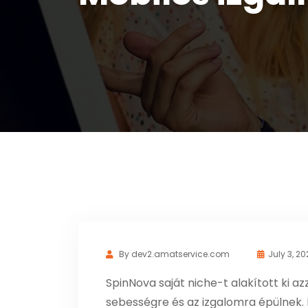
By
dev2.amatservice.com
July 3, 2
SpinNova saját niche-t alakított ki az
sebességre és az izgalomra épülnek. 