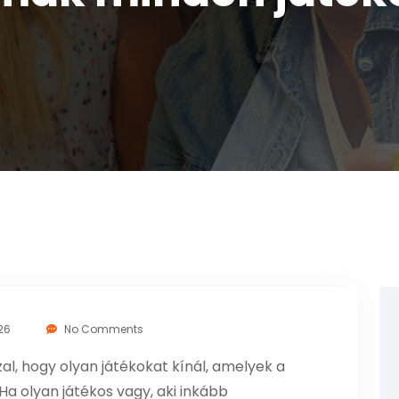
026
No Comments
zal, hogy olyan játékokat kínál, amelyek a
Ha olyan játékos vagy, aki inkább