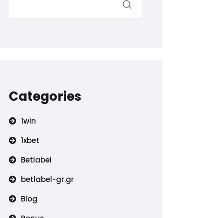
Categories
1win
1xbet
Betlabel
betlabel-gr.gr
Blog