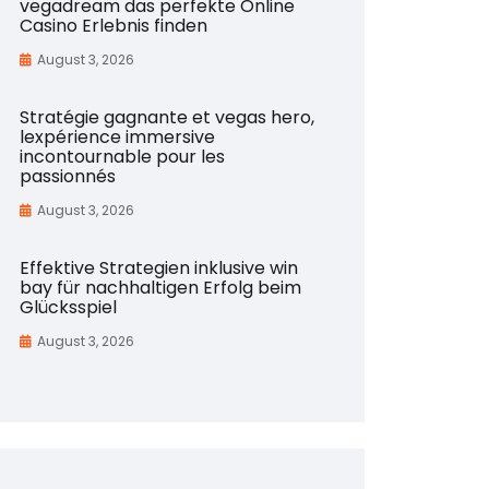
vegadream das perfekte Online
Casino Erlebnis finden
August 3, 2026
Stratégie gagnante et vegas hero,
lexpérience immersive
incontournable pour les
passionnés
August 3, 2026
Effektive Strategien inklusive win
bay für nachhaltigen Erfolg beim
Glücksspiel
August 3, 2026