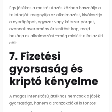
Egy játékos a metró utazás közben használja a
telefonját: megnyitja az alkalmazást, kiválasztja
a nyerőgépet, egyszer vagy kétszer pörget,
azonnali nyeremény értesítést kap, majd
bezárja az alkalmazást—még mielőtt eléri az úti
célt.
7. Fizetési
gyorsaság és
kriptó kényelme
A magas intenzitású játékhoz nemcsak a játék
gyorsasága, hanem a tranzakcióké is fontos: