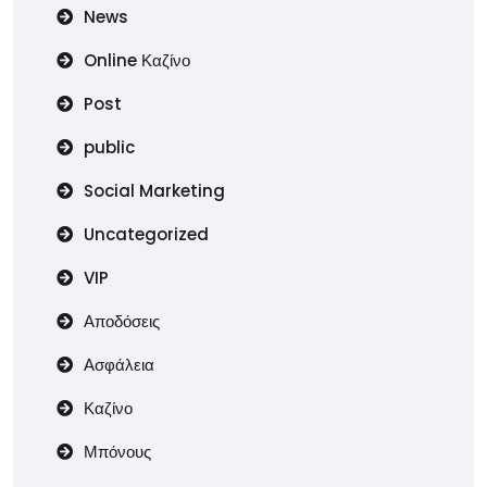
News
Online Καζίνο
Post
public
Social Marketing
Uncategorized
VIP
Αποδόσεις
Ασφάλεια
Καζίνο
Μπόνους