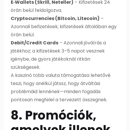
E‑Wallets (Skrill, Neteller)
– Kifizetések 24
órán belül feldolgozva.
Cryptocurrencies (Bitcoin, Litecoin)
–
Azonnali befizetések; kifizetések általában egy
órán belül.
Debit/Credit Cards
– Azonnali jóváírás a
játékhoz; a kifizetések 3–5 napot vesznek
igénybe, de gyors játékoknál ritkán
szükségesek.
A kaszinó több valuta támogatása lehetővé
teszi, hogy anélkül játssz, hogy átváltási
problémáid lennének—minden fogadás
pontosan megfelel a tervezett összegnek.
8. Promóciók,
amelyek illenek