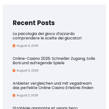
Recent Posts
La psicologia del gioco d'azzardo
comprendere le scelte dei giocatori
August 4, 2026
Online-Casino 2026: Schneller Zugang, tolle
Boni und aufregende Spiele
August 4, 2026
Anbieter vergleichen und mit vegadream
das perfekte Online Casino Erlebnis finden
August 3, 2026
Stratégie gagnante et vegas hero,