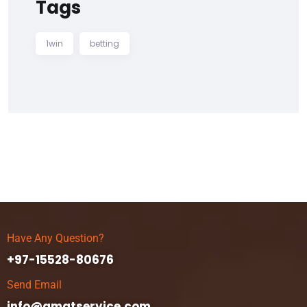
Tags
1win
betting
Have Any Question?
+97-15528-80676
Send Email
info@amatservice.com