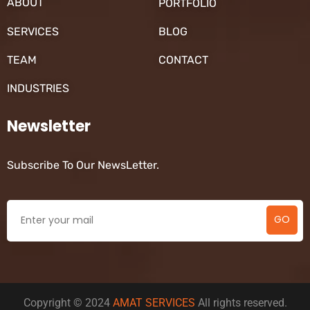
ABOUT
PORTFOLIO
SERVICES
BLOG
TEAM
CONTACT
INDUSTRIES
Newsletter
Subscribe To Our NewsLetter.
GO
Copyright © 2024
AMAT SERVICES
All rights reserved.