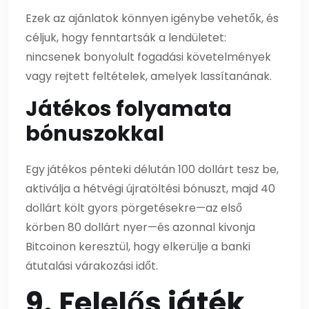
Ezek az ajánlatok könnyen igénybe vehetők, és
céljuk, hogy fenntartsák a lendületet:
nincsenek bonyolult fogadási követelmények
vagy rejtett feltételek, amelyek lassítanának.
Játékos folyamata
bónuszokkal
Egy játékos pénteki délután 100 dollárt tesz be,
aktiválja a hétvégi újratöltési bónuszt, majd 40
dollárt költ gyors pörgetésekre—az első
körben 80 dollárt nyer—és azonnal kivonja
Bitcoinon keresztül, hogy elkerülje a banki
átutalási várakozási időt.
9. Felelős játék