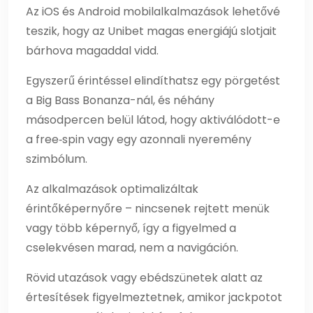
Az iOS és Android mobilalkalmazások lehetővé
teszik, hogy az Unibet magas energiájú slotjait
bárhova magaddal vidd.
Egyszerű érintéssel elindíthatsz egy pörgetést
a Big Bass Bonanza-nál, és néhány
másodpercen belül látod, hogy aktiválódott-e
a free‑spin vagy egy azonnali nyeremény
szimbólum.
Az alkalmazások optimalizáltak
érintőképernyőre – nincsenek rejtett menük
vagy több képernyő, így a figyelmed a
cselekvésen marad, nem a navigáción.
Rövid utazások vagy ebédszünetek alatt az
értesítések figyelmeztetnek, amikor jackpotot