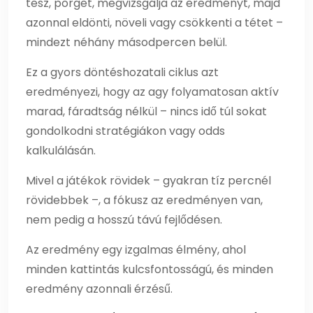
tesz, pörget, megvizsgálja az eredményt, majd
azonnal eldönti, növeli vagy csökkenti a tétet –
mindezt néhány másodpercen belül.
Ez a gyors döntéshozatali ciklus azt
eredményezi, hogy az agy folyamatosan aktív
marad, fáradtság nélkül – nincs idő túl sokat
gondolkodni stratégiákon vagy odds
kalkulálásán.
Mivel a játékok rövidek – gyakran tíz percnél
rövidebbek –, a fókusz az eredményen van,
nem pedig a hosszú távú fejlődésen.
Az eredmény egy izgalmas élmény, ahol
minden kattintás kulcsfontosságú, és minden
eredmény azonnali érzésű.