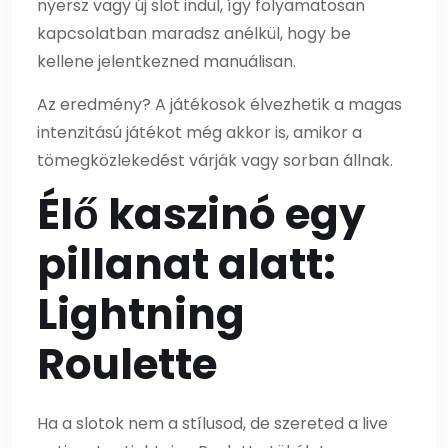
nyersz vagy új slot indul, így folyamatosan
kapcsolatban maradsz anélkül, hogy be
kellene jelentkezned manuálisan.
Az eredmény? A játékosok élvezhetik a magas
intenzitású játékot még akkor is, amikor a
tömegközlekedést várják vagy sorban állnak.
Élő kaszinó egy
pillanat alatt:
Lightning
Roulette
Ha a slotok nem a stílusod, de szereted a live