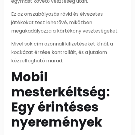
egymást követő veszteség után.
Ez az önszabályozás rövid és élvezetes
játékokat tesz lehetővé, miközben
megakadályozza a kártékony veszteségeket.
Mivel sok cím azonnali kifizetéseket kínál, a
kockázat érzése kontrollált, és a jutalom
kézzelfogható marad.
Mobil
mesterkéltség:
Egy érintéses
nyeremények