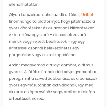
ellenállhatatlan.
Olyan korszakban, ahol az idő értékes,
Unibet
finomhangolta platformját, hogy jutalmazza a
gyors döntéseket és az azonnali kifizetéseket.
Az interfész egyszerű – nincsenek zavaró
menük vagy rejtett beállítások – így egy
érintéssel azonnal belekezdhetsz egy
pörgetésbe vagy asztali fogadásba.
Amint megnyomod a “Play” gombot, a ritmus
gyorsul. A játék előrehaladási sávja gyorsabban
pörög, mint a szíved dobbanása, és a bónuszok
gyors egymásutánban aktiválódnak, így még
akkor is a képernyőhöz vagy, amikor a telefon
értesítéseit nézed.