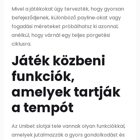
Mivel a játékokat úgy tervezték, hogy gyorsan
befejeződjenek, különböző payline‑okat vagy
fogadási méreteket próbálhatsz ki azonnal,
anélkül, hogy várnál egy teljes pörgetési
ciklusra.
Játék közbeni
funkciók,
amelyek tartják
a tempót
Az Unibet slotjai tele vannak olyan funkciókkal,
amelyek jutalmazzák a gyors gondolkodást és