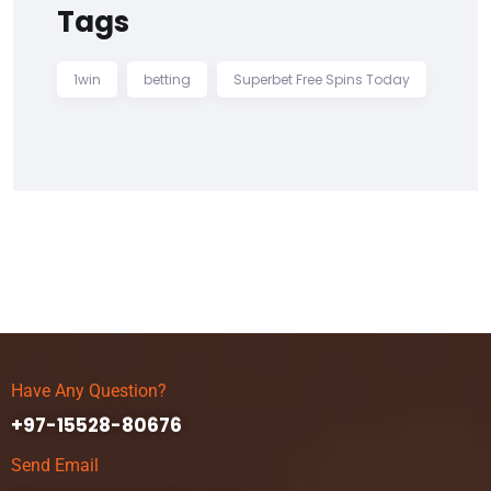
Tags
1win
betting
Superbet Free Spins Today
Have Any Question?
+97-15528-80676
Send Email