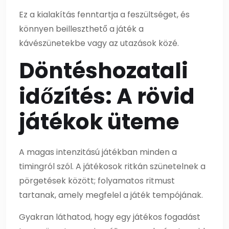
Ez a kialakítás fenntartja a feszültséget, és
könnyen beilleszthető a játék a
kávészünetekbe vagy az utazások közé.
Döntéshozatali
időzítés: A rövid
játékok üteme
A magas intenzitású játékban minden a
timingról szól. A játékosok ritkán szünetelnek a
pörgetések között; folyamatos ritmust
tartanak, amely megfelel a játék tempójának.
Gyakran láthatod, hogy egy játékos fogadást