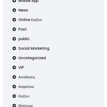
Mobile App
News
Online Καζίνο
Post
public
Social Marketing
Uncategorized
VIP
Αποδόσεις
Ασφάλεια
Καζίνο
Μπόνους