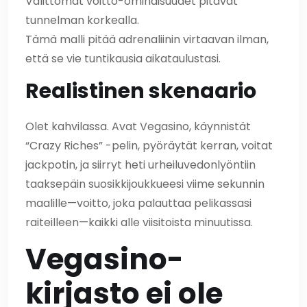
Välittömät voitto-ominaisuudet pitävät
tunnelman korkealla.
Tämä malli pitää adrenaliinin virtaavan ilman,
että se vie tuntikausia aikataulustasi.
Realistinen skenaario
Olet kahvilassa. Avat Vegasino, käynnistät
“Crazy Riches” -pelin, pyöräytät kerran, voitat
jackpotin, ja siirryt heti urheiluvedonlyöntiin
taaksepäin suosikkijoukkueesi viime sekunnin
maalille—voitto, joka palauttaa pelikassasi
raiteilleen—kaikki alle viisitoista minuutissa.
Vegasino-
kirjasto ei ole