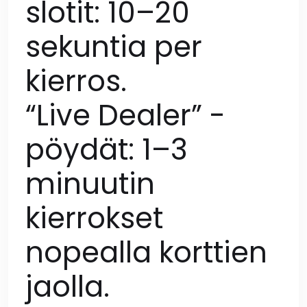
slotit: 10–20
sekuntia per
kierros.
“Live Dealer” -
pöydät: 1–3
minuutin
kierrokset
nopealla korttien
jaolla.