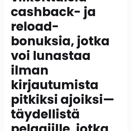
cashback- ja
reload-
bonuksia, jotka
voi lunastaa
ilman
kirjautumista
pitkiksi ajoiksi—
täydellistä
pelaajille, jotka