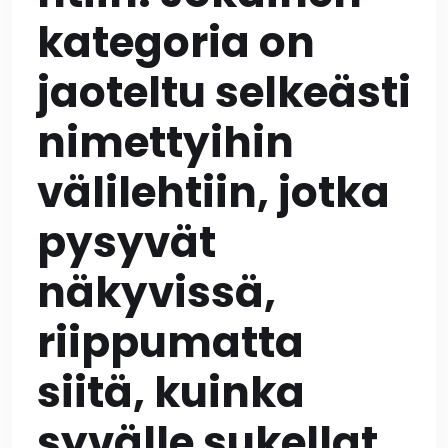
kategoria on
jaoteltu selkeästi
nimettyihin
välilehtiin, jotka
pysyvät
näkyvissä,
riippumatta
siitä, kuinka
syvälle sukellat.