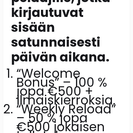
kirjautuvat
sisään
satunnaisesti
päivän aikana.
“Welcome
Bonus” – 100 %
jopa €500 +
ilmaiskierroksia.
“Weekly Reload”
– 50 % jopa
€500 jokaisen