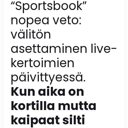
“Sportsbook”
nopea veto:
välitön
asettaminen live-
kertoimien
päivittyessä.
Kun aika on
kortilla mutta
kaipaat silti