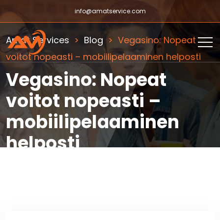
info@amatservice.com
Amat Services
Blog
Vegasino: Nopeat
voitot nopeasti – mobiilipelaaminen helposti
Vegasino: Nopeat
voitot nopeasti –
mobiilipelaaminen
helposti