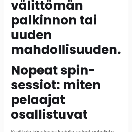
välittömän
palkinnon tai
uuden
mahdollisuuden.
Nopeat spin-
sessiot: miten
pelaajat
osallistuvat
Kuvittele käveleväsi kadulla, selaat puhelinta