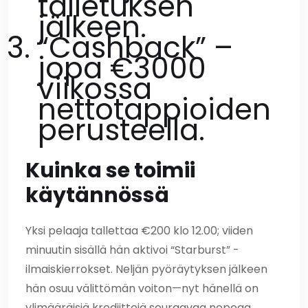
talletuksen
jälkeen.
“Cashback” –
jopa €3000
viikossa
nettotappioiden
perusteella.
Kuinka se toimii
käytännössä
Yksi pelaaja tallettaa €200 klo 12.00; viiden
minuutin sisällä hän aktivoi “Starburst” -
ilmaiskierrokset. Neljän pyöräytyksen jälkeen
hän osuu välittömän voiton—nyt hänellä on
ylimääräisiä krediittejä seuraavaa nopeaa