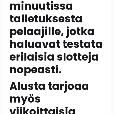
minuutissa
talletuksesta
pelaajille, jotka
haluavat testata
erilaisia slotteja
nopeasti.
Alusta tarjoaa
myös
viikoittaisia