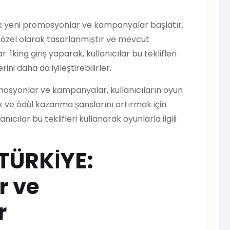
ak yeni promosyonlar ve kampanyalar başlatır.
için özel olarak tasarlanmıştır ve mevcut
r. 1king giriş yaparak, kullanıcılar bu teklifleri
ni daha da iyileştirebilirler.
osyonlar ve kampanyalar, kullanıcıların oyun
 ve ödül kazanma şanslarını artırmak için
anıcılar bu teklifleri kullanarak oyunlarla ilgili
 TÜRKİYE:
r ve
r