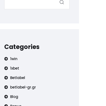
Categories
1win
1xbet
Betlabel
betlabel-gr.gr
Blog