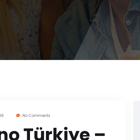
026
No Comments
no Türkiye –