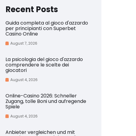
Recent Posts
Guida completa al gioco d'azzardo
per principianti con Superbet
Casino Online
August 7, 2026
La psicologia del gioco d'azzardo
comprendere le scelte dei
giocatori
August 4, 2026
Online-Casino 2026: Schneller
Zugang, tolle Boni und aufregende
Spiele
August 4, 2026
Anbieter vergleichen und mit