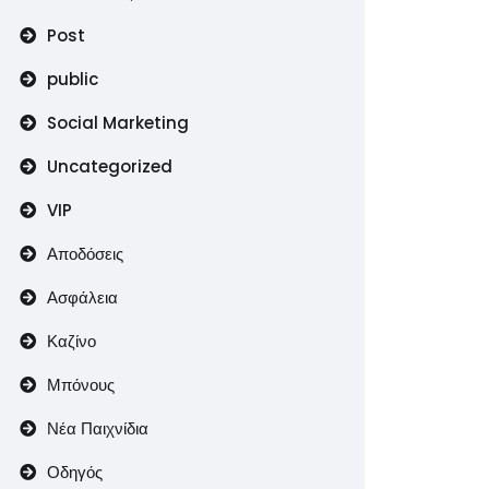
Post
public
Social Marketing
Uncategorized
VIP
Αποδόσεις
Ασφάλεια
Καζίνο
Μπόνους
Νέα Παιχνίδια
Οδηγός