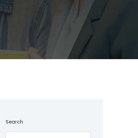
Search