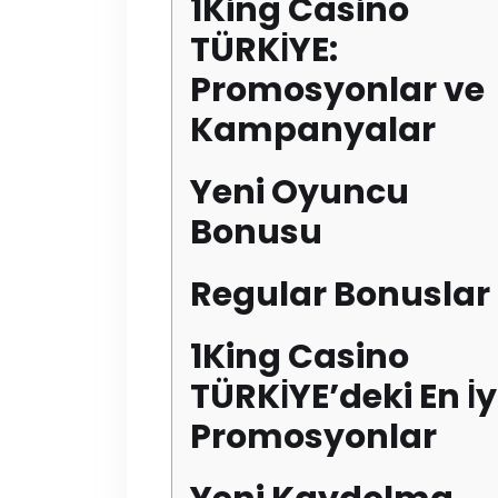
1King Casino
TÜRKİYE:
Promosyonlar ve
Kampanyalar
Yeni Oyuncu
Bonusu
Regular Bonuslar
1King Casino
TÜRKİYE’deki En İy
Promosyonlar