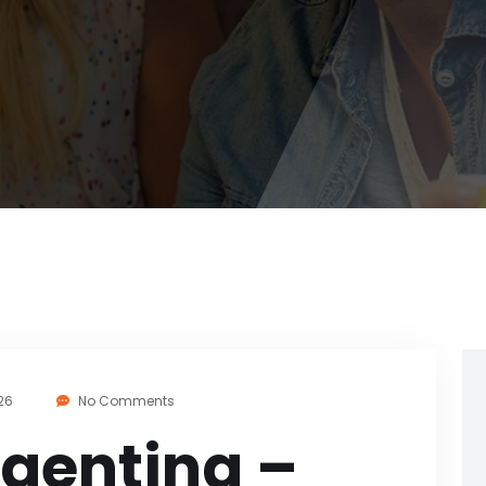
026
No Comments
rgentina –