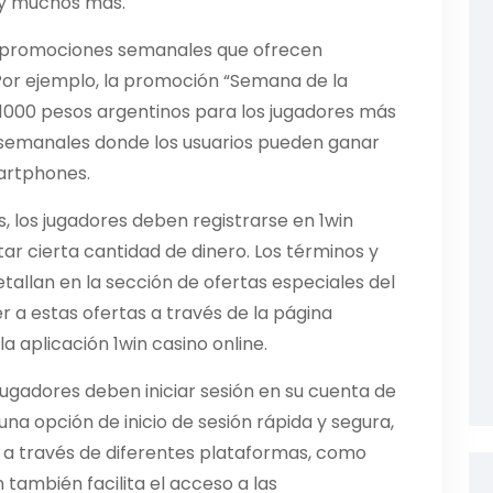
 y muchos más.
a promociones semanales que ofrecen
 Por ejemplo, la promoción “Semana de la
 1000 pesos argentinos para los jugadores más
s semanales donde los usuarios pueden ganar
artphones.
, los jugadores deben registrarse en 1win
tar cierta cantidad de dinero. Los términos y
allan en la sección de ofertas especiales del
r a estas ofertas a través de la página
la aplicación 1win casino online.
jugadores deben iniciar sesión en su cuenta de
una opción de inicio de sesión rápida y segura,
e a través de diferentes plataformas, como
 también facilita el acceso a las