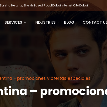
 Barsha Heights, Sheikh Zayed Road,Dubai Internet City,Dubai
SERVICES
INDUSTRIES
BLOG
CONTACT U
entina – promociones y ofertas especiales
tina – promocione