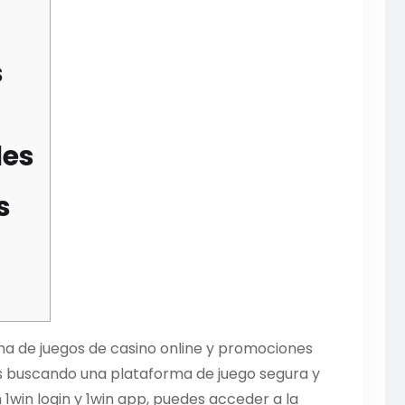
s
les
s
ma de juegos de casino online y promociones
tás buscando una plataforma de juego segura y
 1win login y 1win app, puedes acceder a la