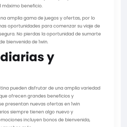
 máximo beneficio.
una amplia gama de juegos y ofertas, por lo
has oportunidades para comenzar su viaje de
egura. No pierdas la oportunidad de sumarte
 de bienvenida de 1win.
diarias y
ntina pueden disfrutar de una amplia variedad
que ofrecen grandes beneficios y
se presentan nuevas ofertas en 1win
arios siempre tienen algo nuevo y
mociones incluyen bonos de bienvenida,