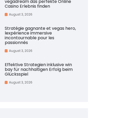
vegadream das perfekte Online
Casino Erlebnis finden
August 3, 2026
Stratégie gagnante et vegas hero,
lexpérience immersive
incontournable pour les
passionnés
August 3, 2026
Effektive Strategien inklusive win
bay für nachhaltigen Erfolg beim
Glücksspiel
August 3, 2026