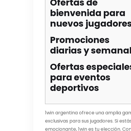
Ofertas de
bienvenida para
nuevos jugadore
Promociones
diarias y semana
Ofertas especiale
para eventos
deportivos
1win argentina ofrece una amplia ga
exclusivas para sus jugadores. Si es
emocionante, 1win es tu elección. Con