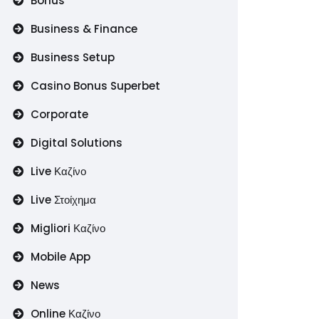
Bonus
Business & Finance
Business Setup
Casino Bonus Superbet
Corporate
Digital Solutions
Live Καζίνο
Live Στοίχημα
Migliori Καζίνο
Mobile App
News
Online Καζίνο