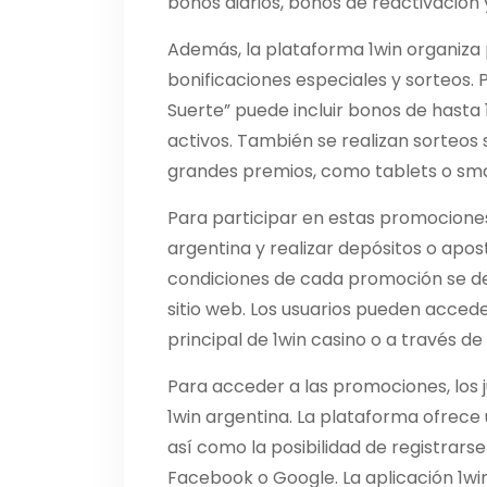
bonos diarios, bonos de reactivación
Además, la plataforma 1win organiz
bonificaciones especiales y sorteos.
Suerte” puede incluir bonos de hasta
activos. También se realizan sorteo
grandes premios, como tablets o sm
Para participar en estas promociones
argentina y realizar depósitos o apos
condiciones de cada promoción se det
sitio web. Los usuarios pueden accede
principal de 1win casino o a través de 
Para acceder a las promociones, los 
1win argentina. La plataforma ofrece 
así como la posibilidad de registrars
Facebook o Google. La aplicación 1win