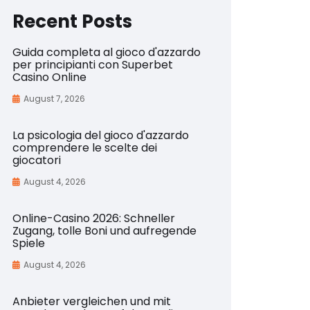
Recent Posts
Guida completa al gioco d'azzardo
per principianti con Superbet
Casino Online
August 7, 2026
La psicologia del gioco d'azzardo
comprendere le scelte dei
giocatori
August 4, 2026
Online-Casino 2026: Schneller
Zugang, tolle Boni und aufregende
Spiele
August 4, 2026
Anbieter vergleichen und mit