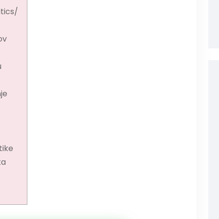
tics/
ov
u
nje
tike
ka