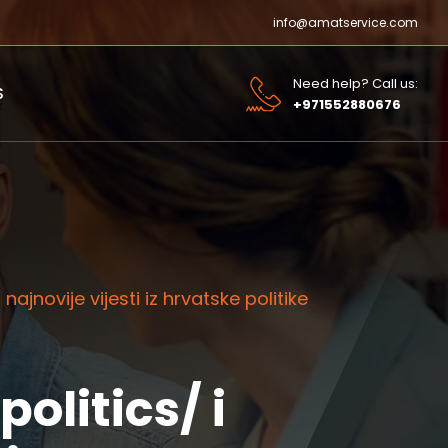
info@amatservice.com
Need help? Call us:
S
+971552880676
najnovije vijesti iz hrvatske politike
olitics/ i