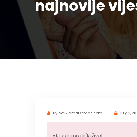
najnovije vije
By
dev2.amatservice.com
July 6, 2
Aktualni politički život