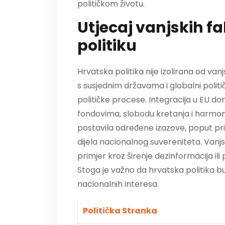
političkom životu.
Utjecaj vanjskih f
politiku
Hrvatska politika nije izolirana od vanj
s susjednim državama i globalni politi
političke procese. Integracija u EU doni
fondovima, slobodu kretanja i harmon
postavila određene izazove, poput p
dijela nacionalnog suvereniteta. Vanjs
primjer kroz širenje dezinformacija ili
Stoga je važno da hrvatska politika b
nacionalnih interesa.
Politička Stranka