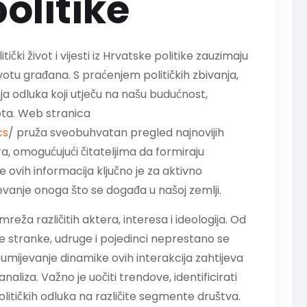
olitike
ki život i vijesti iz Hrvatske politike zauzimaju
tu građana. S praćenjem političkih zbivanja,
 odluka koji utječu na našu budućnost,
ota. Web stranica
cs
/ pruža sveobuhvatan pregled najnovijih
ra, omogućujući čitateljima da formiraju
je ovih informacija ključno je za aktivno
evanje onoga što se događa u našoj zemlji.
reža različitih aktera, interesa i ideologija. Od
čke stranke, udruge i pojedinci neprestano se
azumijevanje dinamike ovih interakcija zahtijeva
 analiza. Važno je uočiti trendove, identificirati
olitičkih odluka na različite segmente društva.