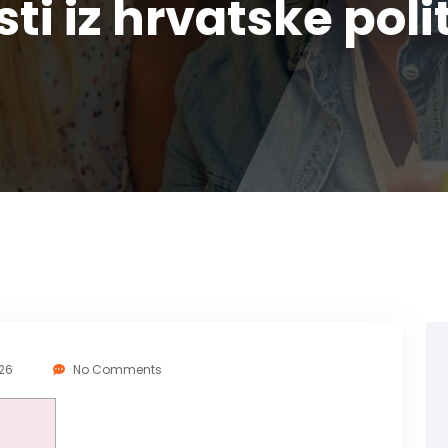
sti iz hrvatske poli
026
No Comments