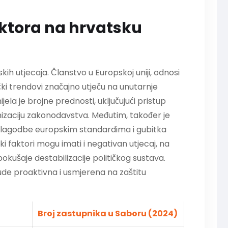
aktora na hrvatsku
skih utjecaja. Članstvo u Europskoj uniji, odnosi
čki trendovi značajno utječu na unutarnje
jela je brojne prednosti, uključujući pristup
izaciju zakonodavstva. Međutim, također je
rilagodbe europskim standardima i gubitka
ki faktori mogu imati i negativan utjecaj, na
 pokušaje destabilizacije političkog sustava.
ude proaktivna i usmjerena na zaštitu
Broj zastupnika u Saboru (2024)