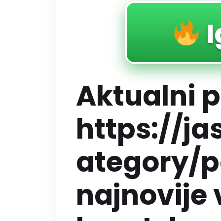
I
Aktualni po
https://j
ategory/po
najnovije v