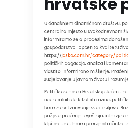
hrvatske p
U današnjem dinamičnom društvu, politič
centralno mjesto u svakodnevnom živo
informiramo se o procesima donošenja
gospodarstvo i općenito kvalitetu živ
https://
jaska.com.hr/category/politi
političkih događaja, analiza i komenta
vlastito, informirano mišljenje. Praćen
sudjelovanje u javnom životu i razumij
Politička scena u Hrvatskoj složena je m
nacionalnih do lokalnih razina, politi
bore za ostvarivanje svojih ciljeva. R
pažljivo praćenje izvještaja, intervjua i
ključne probleme i procijeniti učinke p