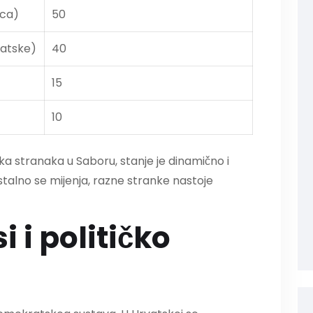
ica)
50
vatske)
40
15
10
ika stranaka u Saboru, stanje je dinamično i
i stalno se mijenja, razne stranke nastoje
i i političko