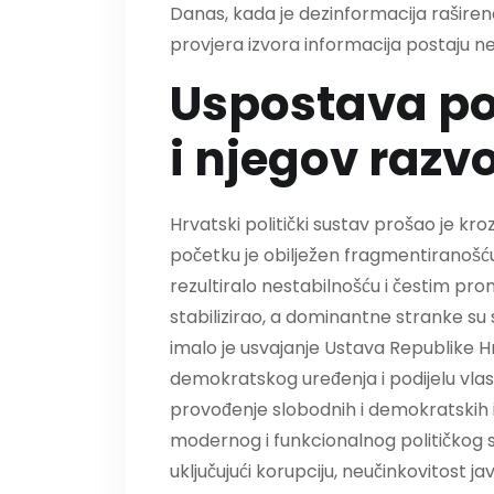
Danas, kada je dezinformacija raširena 
provjera izvora informacija postaju 
Uspostava po
i njegov razvo
Hrvatski politički sustav prošao je kr
početku je obilježen fragmentiranošću i
rezultiralo nestabilnošću i čestim pr
stabilizirao, a dominantne stranke su
imalo je usvajanje Ustava Republike Hr
demokratskog uređenja i podijelu vlas
provođenje slobodnih i demokratskih iz
modernog i funkcionalnog političkog sus
uključujući korupciju, neučinkovitost 