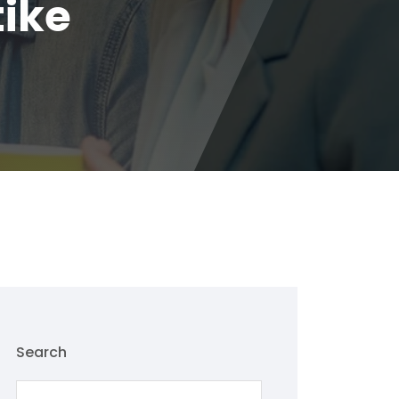
tike
Search