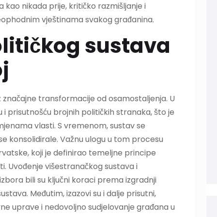
kao nikada prije, kritičko razmišljanje i
neophodnim vještinama svakog građanina.
litičkog sustava
j
oz značajne transformacije od osamostaljenja. U
 prisutnošću brojnih političkih stranaka, što je
omjenama vlasti. S vremenom, sustav se
 se konsolidirale. Važnu ulogu u tom procesu
vatske, koji je definirao temeljne principe
ti. Uvođenje višestranačkog sustava i
bora bili su ključni koraci prema izgradnji
tava. Međutim, izazovi su i dalje prisutni,
javne uprave i nedovoljno sudjelovanje građana u