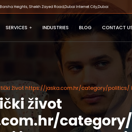
 Barsha Heights, Sheikh Zayed Road,Dubai Internet City,Dubai
SERVICES
INDUSTRIES
BLOG
CONTACT U
itički život https://jaska.com.hr/category/politics/ i 
ički život
.com.hr/category/p