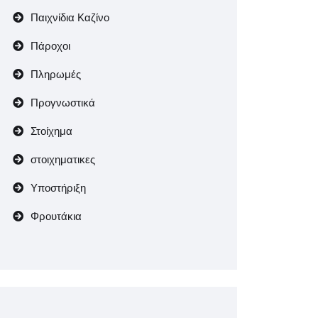
Παιχνίδια Καζίνο
Πάροχοι
Πληρωμές
Προγνωστικά
Στοίχημα
στοιχηματικες
Υποστήριξη
Φρουτάκια