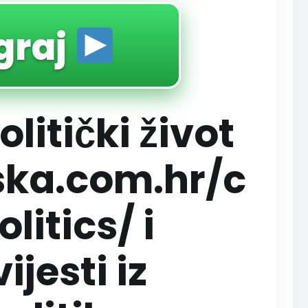
graj
litički život
aska.com.hr/c
litics/ i
ijesti iz