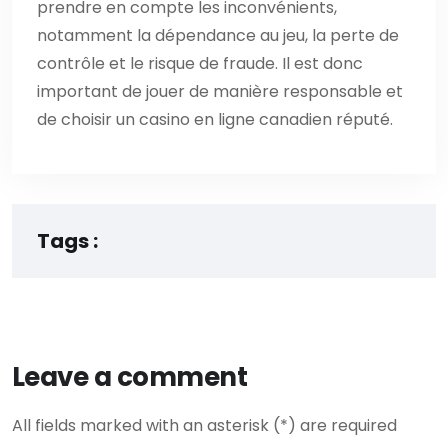
prendre en compte les inconvénients,
notamment la dépendance au jeu, la perte de
contrôle et le risque de fraude. Il est donc
important de jouer de manière responsable et
de choisir un casino en ligne canadien réputé.
Tags :
Leave a comment
All fields marked with an asterisk (*) are required