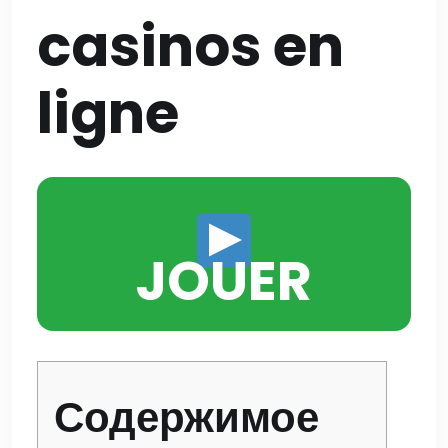
casinos en
ligne
JOUER
Содержимое