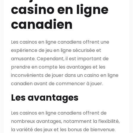
casino en ligne
canadien
Les casinos en ligne canadiens offrent une
expérience de jeu en ligne sécurisée et
amusante. Cependant, il est important de
prendre en compte les avantages et les
inconvénients de jouer dans un casino en ligne
canadien avant de commencer à jouer.
Les avantages
Les casinos en ligne canadiens offrent de
nombreux avantages, notamment la flexibilité,
la variété des jeux et les bonus de bienvenue.