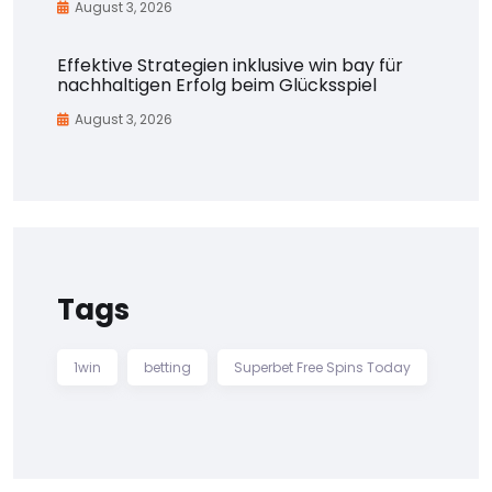
August 3, 2026
Effektive Strategien inklusive win bay für
nachhaltigen Erfolg beim Glücksspiel
August 3, 2026
Tags
1win
betting
Superbet Free Spins Today