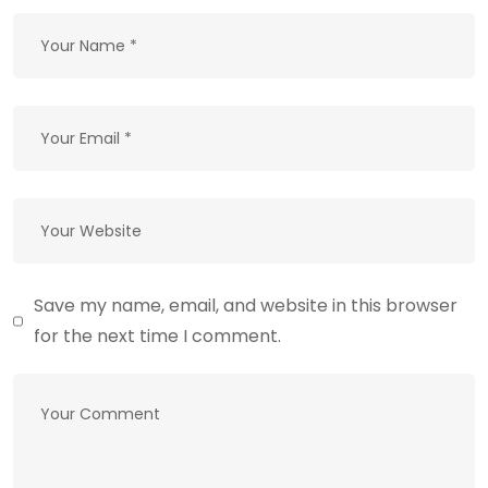
Save my name, email, and website in this browser
for the next time I comment.