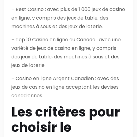
– Best Casino : avec plus de 1 000 jeux de casino
en ligne, y compris des jeux de table, des
machines à sous et des jeux de loterie.
– Top 10 Casino en ligne au Canada : avec une
variété de jeux de casino en ligne, y compris
des jeux de table, des machines à sous et des
jeux de loterie.
– Casino en ligne Argent Canadien : avec des
jeux de casino en ligne acceptant les devises
canadiennes.
Les critères pour
choisir le