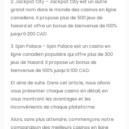
2. Jackpot City – Jackpot City est un autre
grand nom dans le monde des casinos en ligne
canadiens. Il propose plus de 500 jeux de
hasard et offre un bonus de bienvenue de 100%
jusqu’à 200 CAD.
3. Spin Palace – Spin Palace est un casino en
ligne canadien populaire qui offre plus de 300
jeux de hasard. Il propose un bonus de
bienvenue de 100% jusqu’à 100 CAD.
Et ainsi de suite. Dans cet article, nous allons
vous présenter chaque casino en détail, en
vous montrant les avantages et les
inconvénients de chaque plateforme.
Alors, sans plus attendre, commençons notre
comparaison des meilleurs casinos en ligne