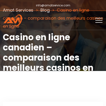
info@amatservice.com
Amat Services
Blog
Casino en ligne
canadien – comparaison des meilleurs casinos
en ligne
Casino en ligne
canadien –
comparaison des
meilleurs casinos en
ligne