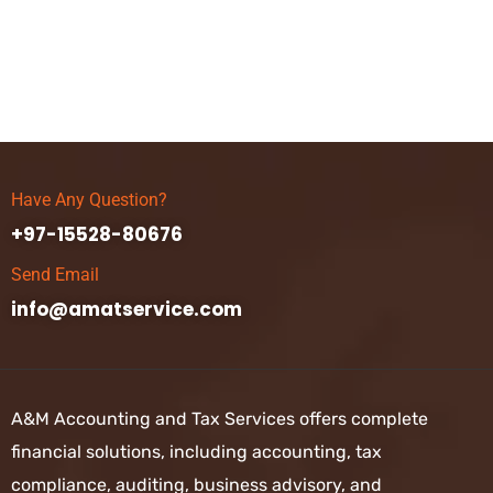
Have Any Question?
+97-15528-80676
Send Email
info@amatservice.com
A&M Accounting and Tax Services offers complete
financial solutions, including accounting, tax
compliance, auditing, business advisory, and