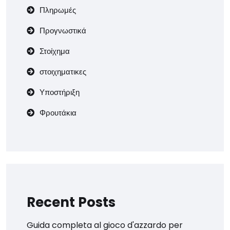
Πληρωμές
Προγνωστικά
Στοίχημα
στοιχηματικες
Υποστήριξη
Φρουτάκια
Recent Posts
Guida completa al gioco d'azzardo per