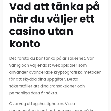
Vad att tänka på
när du väljer ett
casino utan
konto
Det första du bör tänka på är säkerhet. Var
vänlig och välj endast webbplatser som
använder avancerade kryptografiska metoder
för att skydda dina uppgifter. Detta
säkerställer att dina transaktioner och
personliga data är säkra.
Överväg uttagshastigheten. Vissa
noaccountcasinos har begränsningar på hur