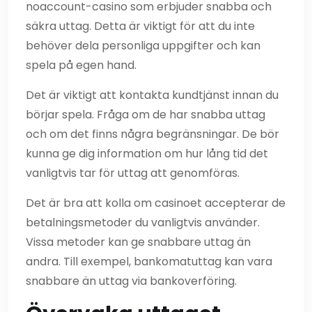
noaccount-casino som erbjuder snabba och
säkra uttag. Detta är viktigt för att du inte
behöver dela personliga uppgifter och kan
spela på egen hand.
Det är viktigt att kontakta kundtjänst innan du
börjar spela. Fråga om de har snabba uttag
och om det finns några begränsningar. De bör
kunna ge dig information om hur lång tid det
vanligtvis tar för uttag att genomföras.
Det är bra att kolla om casinoet accepterar de
betalningsmetoder du vanligtvis använder.
Vissa metoder kan ge snabbare uttag än
andra. Till exempel, bankomatuttag kan vara
snabbare än uttag via bankoverföring.