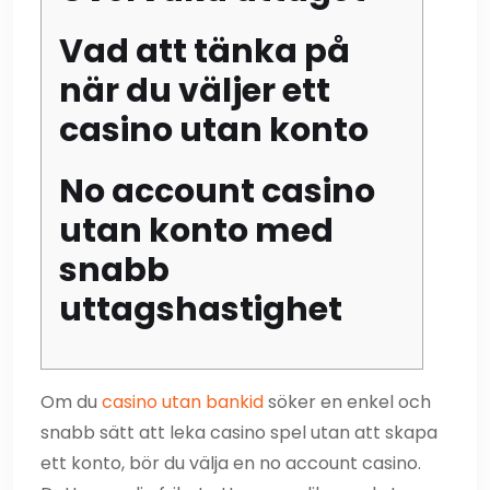
Vad att tänka på
när du väljer ett
casino utan konto
No account casino
utan konto med
snabb
uttagshastighet
Om du
casino utan bankid
söker en enkel och
snabb sätt att leka casino spel utan att skapa
ett konto, bör du välja en no account casino.