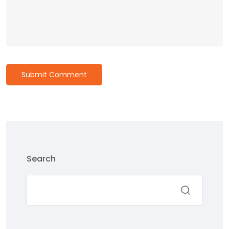
Submit Comment
Search