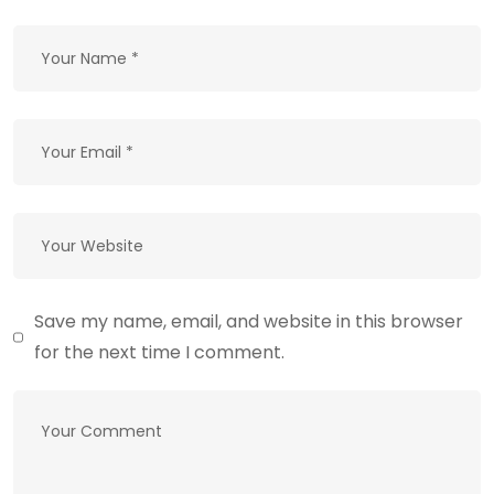
Save my name, email, and website in this browser
for the next time I comment.