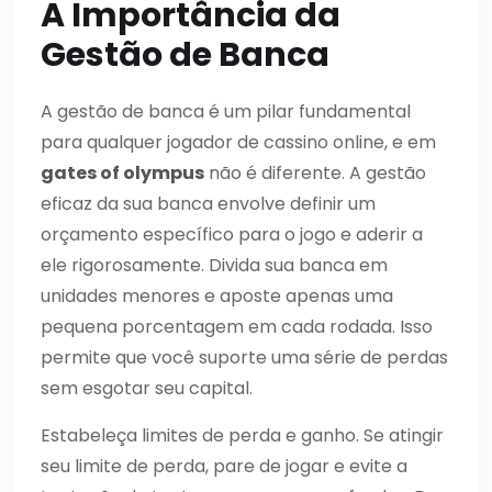
A Importância da
Gestão de Banca
A gestão de banca é um pilar fundamental
para qualquer jogador de cassino online, e em
gates of olympus
não é diferente. A gestão
eficaz da sua banca envolve definir um
orçamento específico para o jogo e aderir a
ele rigorosamente. Divida sua banca em
unidades menores e aposte apenas uma
pequena porcentagem em cada rodada. Isso
permite que você suporte uma série de perdas
sem esgotar seu capital.
Estabeleça limites de perda e ganho. Se atingir
seu limite de perda, pare de jogar e evite a