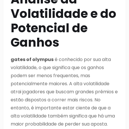
Volatilidade e do
Potencial de
Ganhos
gates of olympus
é conhecido por sua alta
volatilidade, o que significa que os ganhos
podem ser menos frequentes, mas
potencialmente maiores. A alta volatilidade
atrai jogadores que buscam grandes prêmios e
estão dispostos a correr mais riscos. No
entanto, é importante estar ciente de que a
alta volatilidade também significa que há uma
maior probabilidade de perder sua aposta.