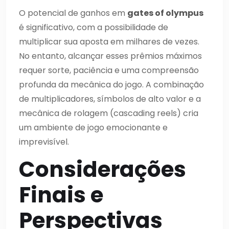
O potencial de ganhos em
gates of olympus
é significativo, com a possibilidade de
multiplicar sua aposta em milhares de vezes.
No entanto, alcançar esses prêmios máximos
requer sorte, paciência e uma compreensão
profunda da mecânica do jogo. A combinação
de multiplicadores, símbolos de alto valor e a
mecânica de rolagem (cascading reels) cria
um ambiente de jogo emocionante e
imprevisível.
Considerações
Finais e
Perspectivas