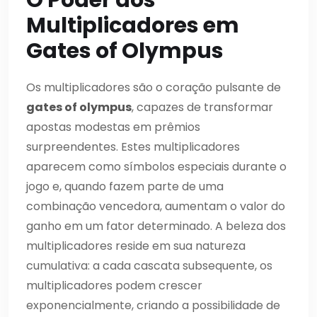
O Poder dos
Multiplicadores em
Gates of Olympus
Os multiplicadores são o coração pulsante de
gates of olympus
, capazes de transformar
apostas modestas em prêmios
surpreendentes. Estes multiplicadores
aparecem como símbolos especiais durante o
jogo e, quando fazem parte de uma
combinação vencedora, aumentam o valor do
ganho em um fator determinado. A beleza dos
multiplicadores reside em sua natureza
cumulativa: a cada cascata subsequente, os
multiplicadores podem crescer
exponencialmente, criando a possibilidade de