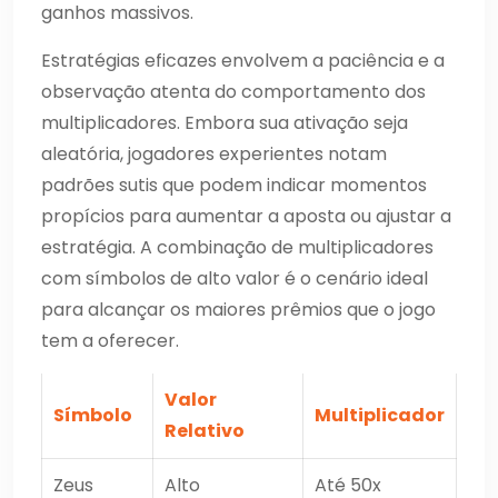
ganhos massivos.
Estratégias eficazes envolvem a paciência e a
observação atenta do comportamento dos
multiplicadores. Embora sua ativação seja
aleatória, jogadores experientes notam
padrões sutis que podem indicar momentos
propícios para aumentar a aposta ou ajustar a
estratégia. A combinação de multiplicadores
com símbolos de alto valor é o cenário ideal
para alcançar os maiores prêmios que o jogo
tem a oferecer.
Valor
Símbolo
Multiplicador
Relativo
Zeus
Alto
Até 50x