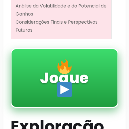
Análise da Volatilidade e do Potencial de
Ganhos
Considerações Finais e Perspectivas
Futuras
Jogue
Exploração