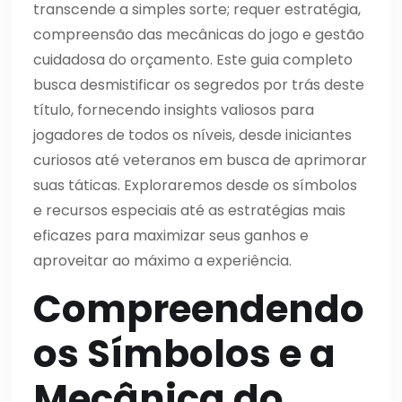
transcende a simples sorte; requer estratégia,
compreensão das mecânicas do jogo e gestão
cuidadosa do orçamento. Este guia completo
busca desmistificar os segredos por trás deste
título, fornecendo insights valiosos para
jogadores de todos os níveis, desde iniciantes
curiosos até veteranos em busca de aprimorar
suas táticas. Exploraremos desde os símbolos
e recursos especiais até as estratégias mais
eficazes para maximizar seus ganhos e
aproveitar ao máximo a experiência.
Compreendendo
os Símbolos e a
Mecânica do