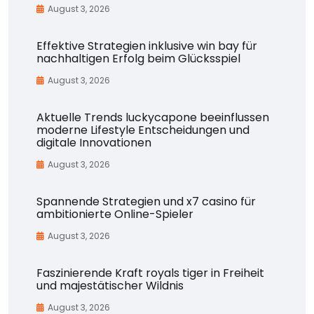
August 3, 2026
Effektive Strategien inklusive win bay für
nachhaltigen Erfolg beim Glücksspiel
August 3, 2026
Aktuelle Trends luckycapone beeinflussen
moderne Lifestyle Entscheidungen und
digitale Innovationen
August 3, 2026
Spannende Strategien und x7 casino für
ambitionierte Online-Spieler
August 3, 2026
Faszinierende Kraft royals tiger in Freiheit
und majestätischer Wildnis
August 3, 2026