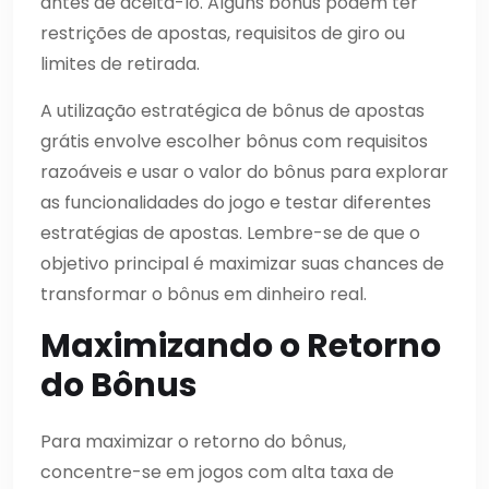
antes de aceitá-lo. Alguns bônus podem ter
restrições de apostas, requisitos de giro ou
limites de retirada.
A utilização estratégica de bônus de apostas
grátis envolve escolher bônus com requisitos
razoáveis e usar o valor do bônus para explorar
as funcionalidades do jogo e testar diferentes
estratégias de apostas. Lembre-se de que o
objetivo principal é maximizar suas chances de
transformar o bônus em dinheiro real.
Maximizando o Retorno
do Bônus
Para maximizar o retorno do bônus,
concentre-se em jogos com alta taxa de