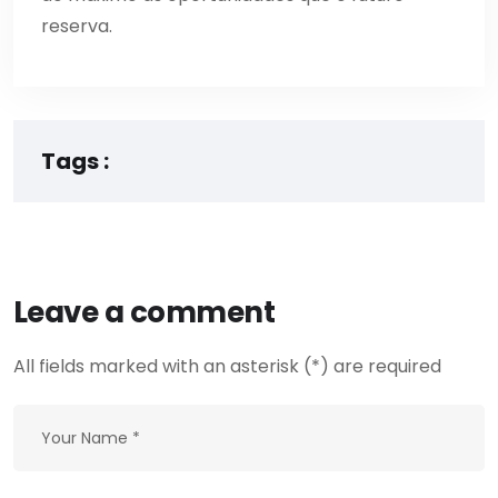
reserva.
Tags :
Leave a comment
All fields marked with an asterisk (*) are required