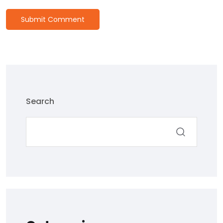
Submit Comment
Search