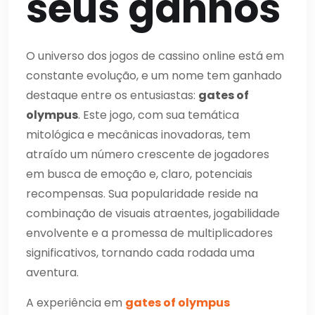
seus ganhos
O universo dos jogos de cassino online está em
constante evolução, e um nome tem ganhado
destaque entre os entusiastas:
gates of
olympus
. Este jogo, com sua temática
mitológica e mecânicas inovadoras, tem
atraído um número crescente de jogadores
em busca de emoção e, claro, potenciais
recompensas. Sua popularidade reside na
combinação de visuais atraentes, jogabilidade
envolvente e a promessa de multiplicadores
significativos, tornando cada rodada uma
aventura.
A experiência em
gates of olympus