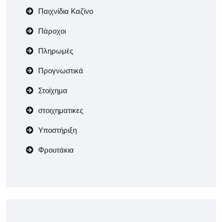
Παιχνίδια Καζίνο
Πάροχοι
Πληρωμές
Προγνωστικά
Στοίχημα
στοιχηματικες
Υποστήριξη
Φρουτάκια