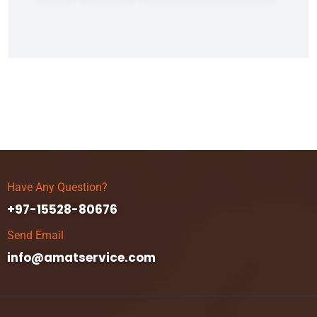
Have Any Question?
+97-15528-80676
Send Email
info@amatservice.com