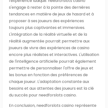
l'expérience ludique. needforslots casino
s'engage à rester à la pointe des dernières
tendances en matière de jeux de hasard et à
proposer à ses joueurs des expériences
toujours plus captivantes et immersives.
L'intégration de la réalité virtuelle et de la
réalité augmentée pourrait permettre aux
joueurs de vivre des expériences de casino
encore plus réalistes et interactives. L'utilisation
de l'intelligence artificielle pourrait également
permettre de personnaliser l'offre de jeux et
les bonus en fonction des préférences de
chaque joueur. L'adaptation constante aux
besoins et aux attentes des joueurs est la clé
du succès pour needforslots casino.
En conclusion, needforslots casino représente