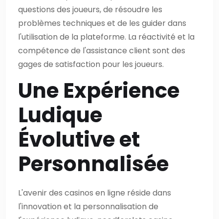
questions des joueurs, de résoudre les
problèmes techniques et de les guider dans
l'utilisation de la plateforme. La réactivité et la
compétence de l'assistance client sont des
gages de satisfaction pour les joueurs.
Une Expérience
Ludique
Évolutive et
Personnalisée
L'avenir des casinos en ligne réside dans
l'innovation et la personnalisation de