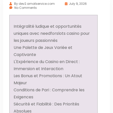
By
dev2.amatservice.com
July 9, 2026
No Comments
Intégralité ludique et opportunités
uniques avec needforslots casino pour
les joueurs passionnés
Une Palette de Jeux Variée et
Captivante
L'Expérience du Casino en Direct :
Immersion et Interaction
Les Bonus et Promotions : Un Atout
Majeur
Conditions de Pari : Comprendre les
Exigences
Sécurité et Fiabilité : Des Priorités
Absolues