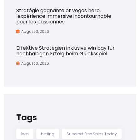
Stratégie gagnante et vegas hero,
lexpérience immersive incontournable
pour les passionnés
August 3, 2026
Effektive Strategien inklusive win bay für
nachhaltigen Erfolg beim Glücksspiel
August 3, 2026
Tags
1win
betting
Superbet Free Spins Today