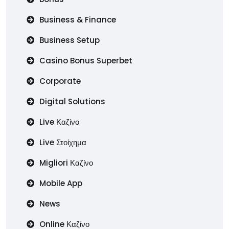
Business & Finance
Business Setup
Casino Bonus Superbet
Corporate
Digital Solutions
Live Καζίνο
Live Στοίχημα
Migliori Καζίνο
Mobile App
News
Online Καζίνο