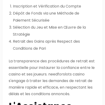
Inscription et Vérification du Compte
Dépôt de Fonds via une Méthode de
Paiement Sécurisée
Sélection du Jeu et Mise en Œuvre de la
Stratégie
Retrait des Gains après Respect des
Conditions de Pari
La transparence des procédures de retrait est
essentielle pour instaurer la confiance entre le
casino et ses joueurs. needforslots casino
s'engage à traiter les demandes de retrait de
manière rapide et efficace, en respectant les
délais et les conditions annoncés.