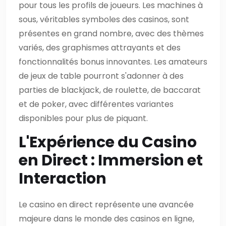
pour tous les profils de joueurs. Les machines à
sous, véritables symboles des casinos, sont
présentes en grand nombre, avec des thèmes
variés, des graphismes attrayants et des
fonctionnalités bonus innovantes. Les amateurs
de jeux de table pourront s'adonner à des
parties de blackjack, de roulette, de baccarat
et de poker, avec différentes variantes
disponibles pour plus de piquant.
L'Expérience du Casino
en Direct : Immersion et
Interaction
Le casino en direct représente une avancée
majeure dans le monde des casinos en ligne,