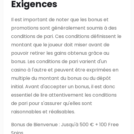
Exigences
Il est important de noter que les bonus et
promotions sont généralement soumis à des
conditions de pari. Ces conditions définissent le
montant que le joueur doit miser avant de
pouvoir retirer les gains obtenus grâce au
bonus. Les conditions de pari varient d'un
casino à l'autre et peuvent être exprimées en
multiple du montant du bonus ou du dépôt
initial. Avant d'accepter un bonus, il est donc
essentiel de lire attentivement les conditions
de pari pour s'assurer qu'elles sont
raisonnables et réalisables.
Bonus de Bienvenue : Jusqu'à 500 € + 100 Free
Spins