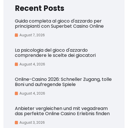
Recent Posts
Guida completa al gioco d'azzardo per
principianti con Superbet Casino Online
August 7, 2026
La psicologia del gioco d'azzardo
comprendere le scelte dei giocatori
August 4, 2026
Online-Casino 2026: Schneller Zugang, tolle
Boni und aufregende Spiele
August 4, 2026
Anbieter vergleichen und mit vegadream
das perfekte Online Casino Erlebnis finden
August 3, 2026