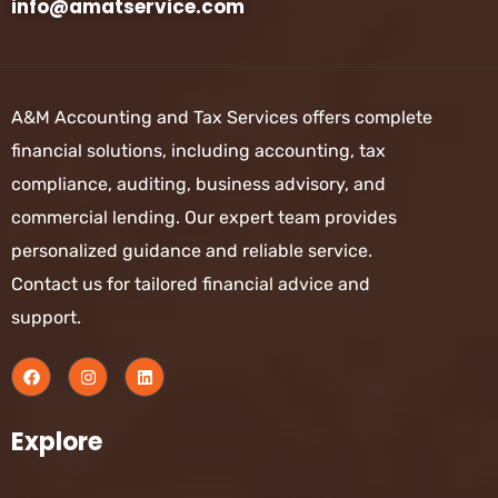
info@amatservice.com
A&M Accounting and Tax Services offers complete
financial solutions, including accounting, tax
compliance, auditing, business advisory, and
commercial lending. Our expert team provides
personalized guidance and reliable service.
Contact us for tailored financial advice and
support.
Explore