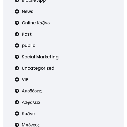
Mobile App
News
Online Καζίνο
Post
public
Social Marketing
Uncategorized
VIP
Αποδόσεις
Ασφάλεια
Καζίνο
Μπόνους