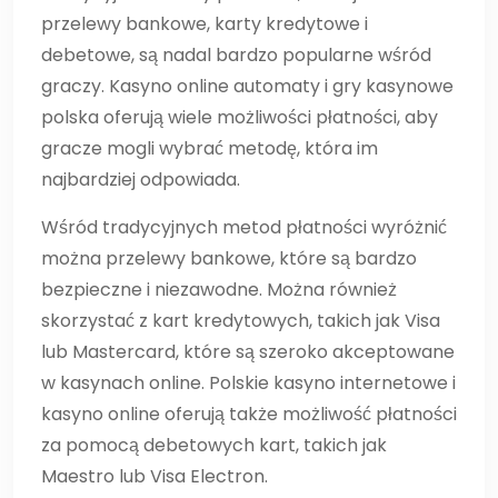
przelewy bankowe, karty kredytowe i
debetowe, są nadal bardzo popularne wśród
graczy. Kasyno online automaty i gry kasynowe
polska oferują wiele możliwości płatności, aby
gracze mogli wybrać metodę, która im
najbardziej odpowiada.
Wśród tradycyjnych metod płatności wyróżnić
można przelewy bankowe, które są bardzo
bezpieczne i niezawodne. Można również
skorzystać z kart kredytowych, takich jak Visa
lub Mastercard, które są szeroko akceptowane
w kasynach online. Polskie kasyno internetowe i
kasyno online oferują także możliwość płatności
za pomocą debetowych kart, takich jak
Maestro lub Visa Electron.