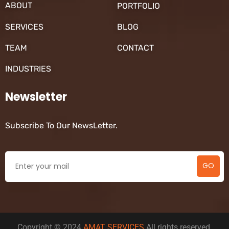
ABOUT
PORTFOLIO
SERVICES
BLOG
TEAM
CONTACT
INDUSTRIES
Newsletter
Subscribe To Our NewsLetter.
GO
Copyright © 2024
AMAT SERVICES
All rights reserved.