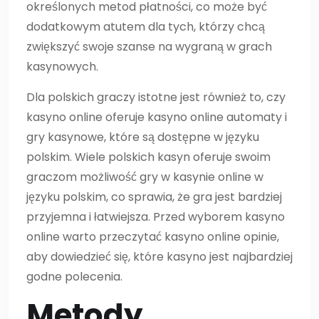
określonych metod płatności, co może być
dodatkowym atutem dla tych, którzy chcą
zwiększyć swoje szanse na wygraną w grach
kasynowych.
Dla polskich graczy istotne jest również to, czy
kasyno online oferuje kasyno online automaty i
gry kasynowe, które są dostępne w języku
polskim. Wiele polskich kasyn oferuje swoim
graczom możliwość gry w kasynie online w
języku polskim, co sprawia, że gra jest bardziej
przyjemna i łatwiejsza. Przed wyborem kasyno
online warto przeczytać kasyno online opinie,
aby dowiedzieć się, które kasyno jest najbardziej
godne polecenia.
Metody