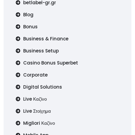
betlabel-gr.gr
Blog
Bonus
Business & Finance
Business Setup
Casino Bonus Superbet
Corporate
Digital Solutions
Live Καζίνο
Live Στοίχημα
Migliori Καζίνο