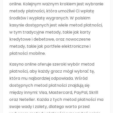
online. Kolejnym ważnym krokiem jest wybranie
metody płatności, która umożliwi Ci wpłatę
środków i wypłatę wygranych. W polskim
kasynie dostępnych jest wiele metod płatności,
w tym tradycyjne metody, takie jak karty
kredytowe i debetowe, oraz nowoczesne
metody, takie jak portfele elektroniczne i
płatności mobilne.
Kasyno online oferuje szeroki wybór metod
płatności, aby każdy gracz mógł wybrać tę,
która mu najbardziej odpowiada. Wśród
dostępnych metod płatności znajdują się
między innymi: Visa, Mastercard, PayPal, Skrill
oraz Neteller. Każda z tych metod płatności ma
swoje wady i zalety, dlatego warto przed