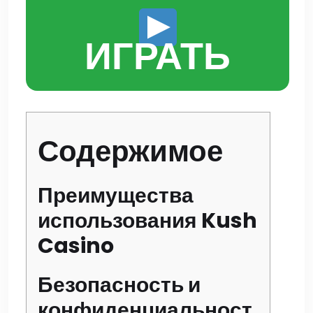
ИГРАТЬ
Содержимое
Преимущества
использования Kush
Casino
Безопасность и
конфиденциальност