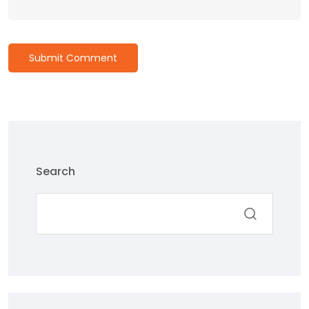
Submit Comment
Search