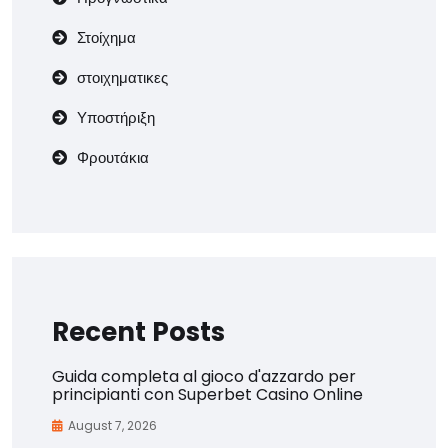
Στοίχημα
στοιχηματικες
Υποστήριξη
Φρουτάκια
Recent Posts
Guida completa al gioco d'azzardo per
principianti con Superbet Casino Online
August 7, 2026