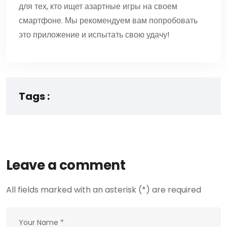
для тех, кто ищет азартные игры на своем
смартфоне. Мы рекомендуем вам попробовать
это приложение и испытать свою удачу!
Tags :
Leave a comment
All fields marked with an asterisk (*) are required