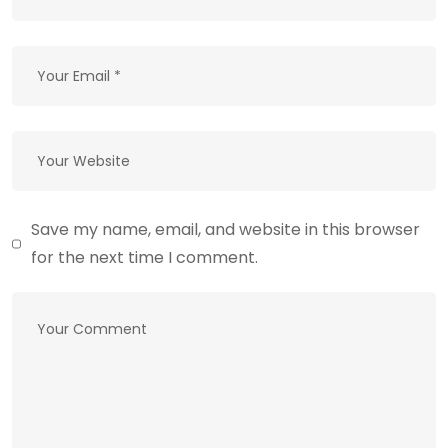
Save my name, email, and website in this browser
for the next time I comment.