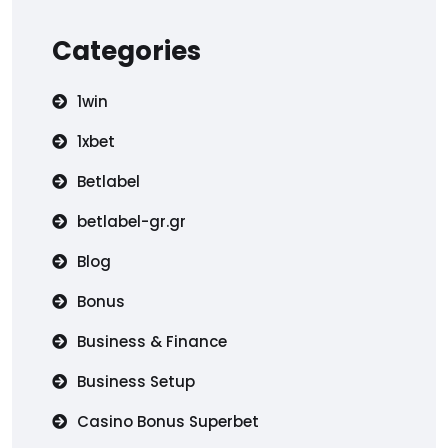
Categories
1win
1xbet
Betlabel
betlabel-gr.gr
Blog
Bonus
Business & Finance
Business Setup
Casino Bonus Superbet