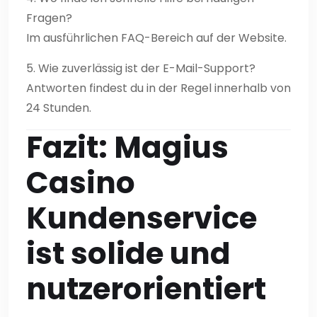
Fragen?
Im ausführlichen FAQ-Bereich auf der Website.
5. Wie zuverlässig ist der E-Mail-Support?
Antworten findest du in der Regel innerhalb von
24 Stunden.
Fazit: Magius
Casino
Kundenservice
ist solide und
nutzerorientiert