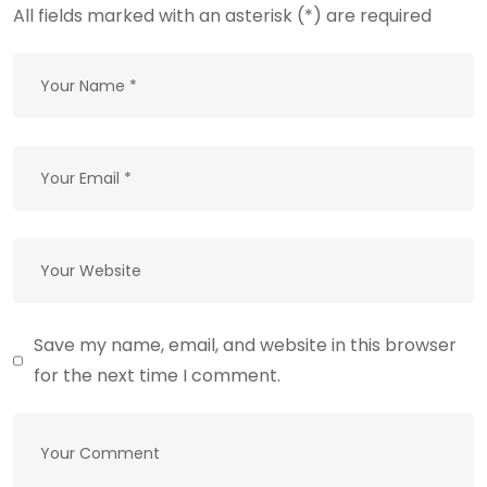
All fields marked with an asterisk (*) are required
Save my name, email, and website in this browser
for the next time I comment.