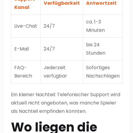
Verfügbarkeit
Antwortzeit
Kanal
ca. 1-3
Live-Chat
24/7
Minuten
bis 24
E-Mail
24/7
Stunden
FAQ-
Jederzeit
Sofortiges
Bereich
verfügbar
Nachschlagen
Ein kleiner Nachteil: Telefonischer Support wird
aktuell nicht angeboten, was manche Spieler
als Nachteil empfinden könnten.
Wo liegen die