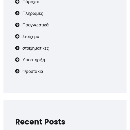
Πάροχοι
Πληρωμές
Προγνωστικά
Στοίχημα
στοιχηματικες
Υποστήριξη
Φρουτάκια
Recent Posts