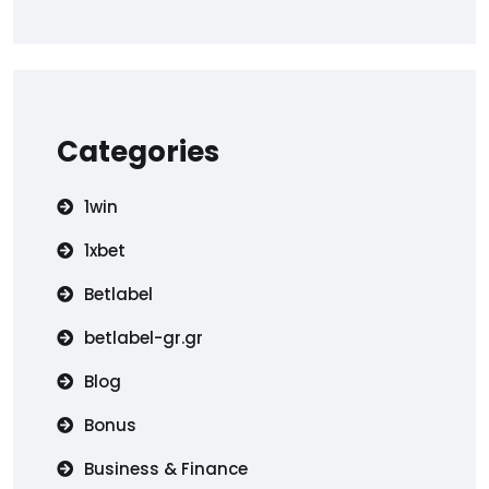
Categories
1win
1xbet
Betlabel
betlabel-gr.gr
Blog
Bonus
Business & Finance