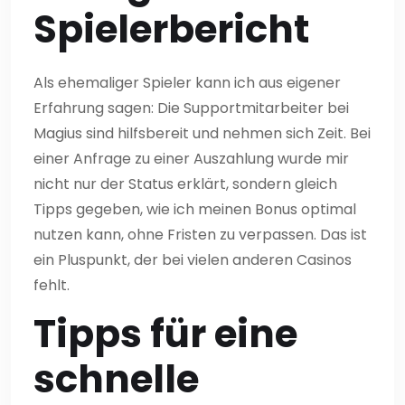
Spielerbericht
Als ehemaliger Spieler kann ich aus eigener
Erfahrung sagen: Die Supportmitarbeiter bei
Magius sind hilfsbereit und nehmen sich Zeit. Bei
einer Anfrage zu einer Auszahlung wurde mir
nicht nur der Status erklärt, sondern gleich
Tipps gegeben, wie ich meinen Bonus optimal
nutzen kann, ohne Fristen zu verpassen. Das ist
ein Pluspunkt, der bei vielen anderen Casinos
fehlt.
Tipps für eine
schnelle