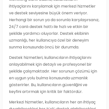
ihtiyaçlarını karşılamak için merkezi hizmetler
ve destek seviyesine büyük önem veriyor.
Herhangi bir sorun ya da sorunla karşılaşırsanız,
24/7 canlı destek hattı ile hızlı ve etkin bir
şekilde yardımcı oluyorlar. Destek ekibinin
uzmanlığı, her kullanıcıya özel bir deneyim
sunma konusunda öncü bir durumda.
Destek hizmetleri, kullanıcıların ihtiyaçlarını
anlayabilmek için detaylı ve profesyonel bir
şekilde çalışmaktadır. Her sorunun çözümü için
en uygun yolu bulma konusunda uzmanlık
gösterirler. Bu, kullanıcıların güvenliğini ve
keyfini artırmak için kritik bir faktördür.
Merkezi hizmetler, kullanıcıların her an ihtiyaç
duyabilecekleri her türlü destek alabilecekleri