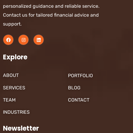
personalized guidance and reliable service.
Contact us for tailored financial advice and
support.
Explore
ABOUT
PORTFOLIO
SERVICES
BLOG
TEAM
CONTACT
INDUSTRIES
Newsletter