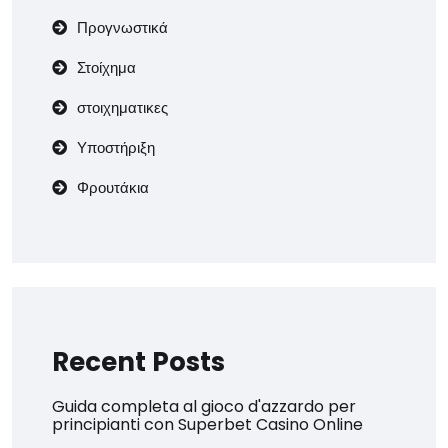
Προγνωστικά
Στοίχημα
στοιχηματικες
Υποστήριξη
Φρουτάκια
Recent Posts
Guida completa al gioco d'azzardo per
principianti con Superbet Casino Online