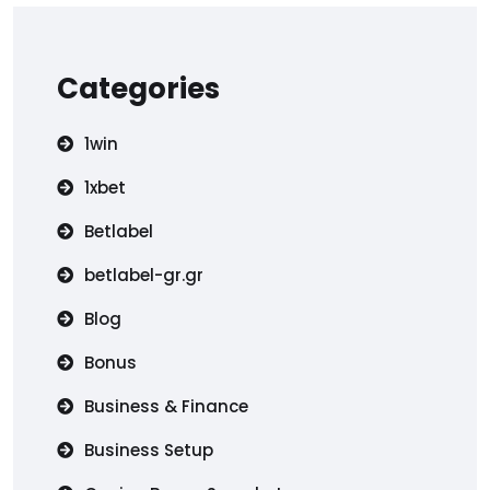
Categories
1win
1xbet
Betlabel
betlabel-gr.gr
Blog
Bonus
Business & Finance
Business Setup