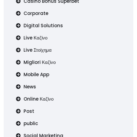
Casino Bonus Superbet
Corporate
Digital Solutions
Live Καζίνο
Live Στοίχημα
Migliori Καζίνο
Mobile App
News
Online Καζίνο
Post
public
Social Marketing