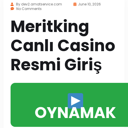
By
dev2.amatservice.com
June 10, 2026
No Comments
Meritking
Canlı Casino
Resmi Giriş
OYNAMAK