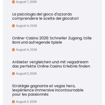
August 7, 2026
La psicologia del gioco d'azzardo
comprendere le scelte dei giocatori
August 4, 2026
Online-Casino 2026: Schneller Zugang, tolle
Boni und aufregende Spiele
August 4, 2026
Anbieter vergleichen und mit vegadream
das perfekte Online Casino Erlebnis finden
August 3, 2026
Stratégie gagnante et vegas hero,
lexpérience immersive incontournable
pour les passionnés
August 3, 2026