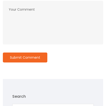
Submit Comment
Search