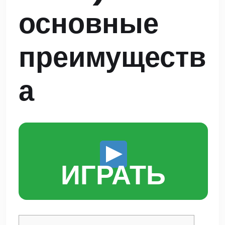
основные
преимуществ
а
ИГРАТЬ