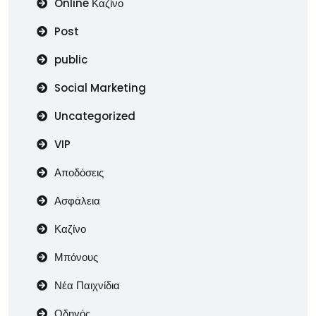
Online Καζίνο
Post
public
Social Marketing
Uncategorized
VIP
Αποδόσεις
Ασφάλεια
Καζίνο
Μπόνους
Νέα Παιχνίδια
Οδηγός