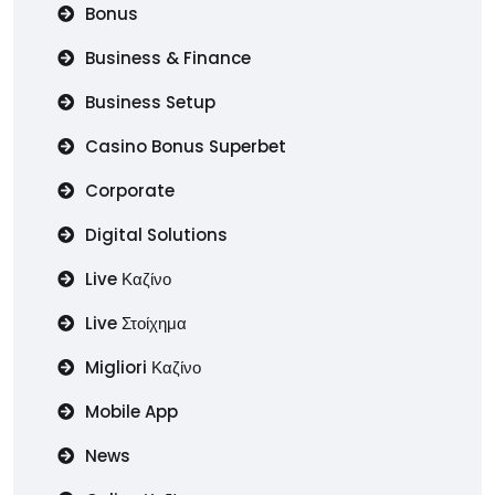
Bonus
Business & Finance
Business Setup
Casino Bonus Superbet
Corporate
Digital Solutions
Live Καζίνο
Live Στοίχημα
Migliori Καζίνο
Mobile App
News