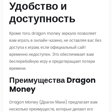
Удобство и
доступность
Кроме того, dragon money зеркало позволяет
вам играть в онлайн-казино, не оставляя вас без
доступа к играм, если официальный сайт
временно недоступен. Это обеспечивает вам
бесперебойную игру и предотвращает потери
времени.
Преимущества Dragon
Money
Dragon Money (Драгон Мани) предлагает вам
несколько преимуществ, которые делают его