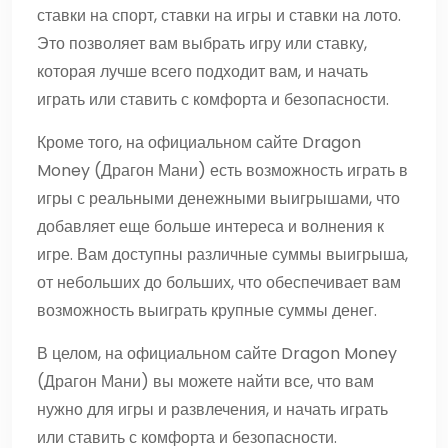
ставки на спорт, ставки на игры и ставки на лото.
Это позволяет вам выбрать игру или ставку,
которая лучше всего подходит вам, и начать
играть или ставить с комфорта и безопасности.
Кроме того, на официальном сайте Dragon
Money (Драгон Мани) есть возможность играть в
игры с реальными денежными выигрышами, что
добавляет еще больше интереса и волнения к
игре. Вам доступны различные суммы выигрыша,
от небольших до больших, что обеспечивает вам
возможность выиграть крупные суммы денег.
В целом, на официальном сайте Dragon Money
(Драгон Мани) вы можете найти все, что вам
нужно для игры и развлечения, и начать играть
или ставить с комфорта и безопасности.