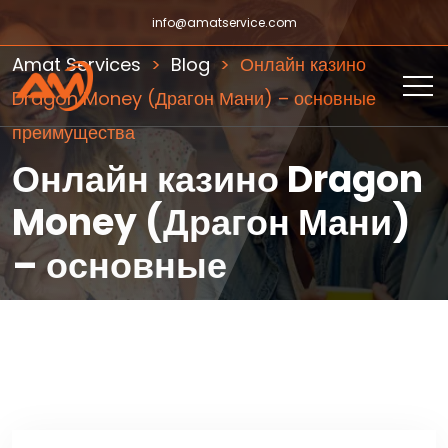
info@amatservice.com
Amat Services
Blog
Онлайн казино
Dragon Money (Драгон Мани) – основные
преимущества
Онлайн казино Dragon
Money (Драгон Мани)
– основные
преимущества