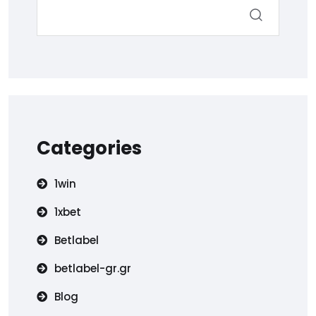
Categories
1win
1xbet
Betlabel
betlabel-gr.gr
Blog