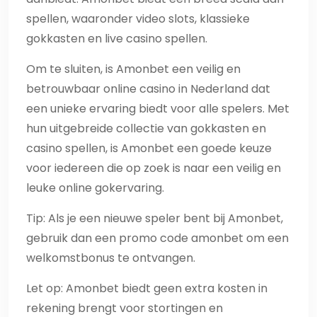
spellen, waaronder video slots, klassieke
gokkasten en live casino spellen.
Om te sluiten, is Amonbet een veilig en
betrouwbaar online casino in Nederland dat
een unieke ervaring biedt voor alle spelers. Met
hun uitgebreide collectie van gokkasten en
casino spellen, is Amonbet een goede keuze
voor iedereen die op zoek is naar een veilig en
leuke online gokervaring.
Tip: Als je een nieuwe speler bent bij Amonbet,
gebruik dan een promo code amonbet om een
welkomstbonus te ontvangen.
Let op: Amonbet biedt geen extra kosten in
rekening brengt voor stortingen en