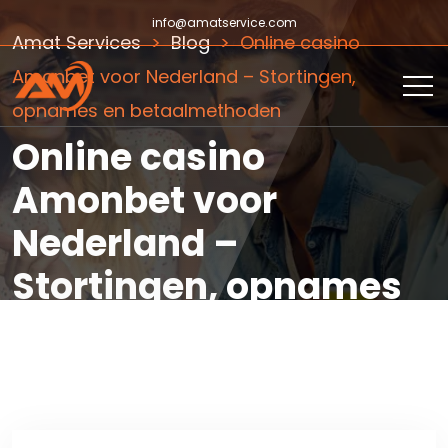
info@amatservice.com
Amat Services
Blog
Online casino
Amonbet voor Nederland – Stortingen,
opnames en betaalmethoden
Online casino
Amonbet voor
Nederland –
Stortingen, opnames
en betaalmethoden