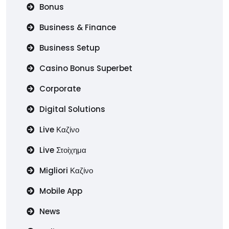
Bonus
Business & Finance
Business Setup
Casino Bonus Superbet
Corporate
Digital Solutions
Live Καζίνο
Live Στοίχημα
Migliori Καζίνο
Mobile App
News