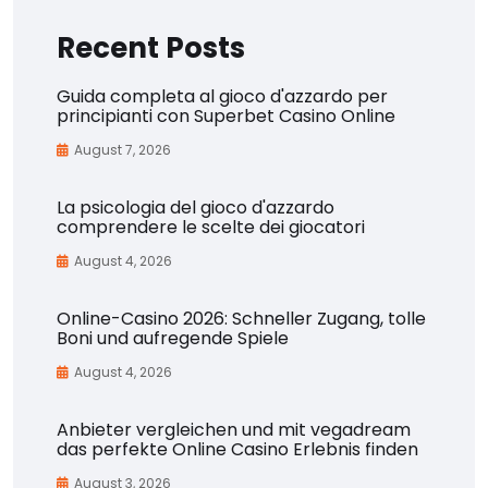
Recent Posts
Guida completa al gioco d'azzardo per
principianti con Superbet Casino Online
August 7, 2026
La psicologia del gioco d'azzardo
comprendere le scelte dei giocatori
August 4, 2026
Online-Casino 2026: Schneller Zugang, tolle
Boni und aufregende Spiele
August 4, 2026
Anbieter vergleichen und mit vegadream
das perfekte Online Casino Erlebnis finden
August 3, 2026