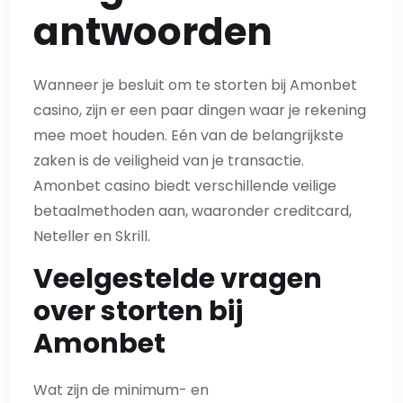
antwoorden
Wanneer je besluit om te storten bij Amonbet
casino, zijn er een paar dingen waar je rekening
mee moet houden. Eén van de belangrijkste
zaken is de veiligheid van je transactie.
Amonbet casino biedt verschillende veilige
betaalmethoden aan, waaronder creditcard,
Neteller en Skrill.
Veelgestelde vragen
over storten bij
Amonbet
Wat zijn de minimum- en