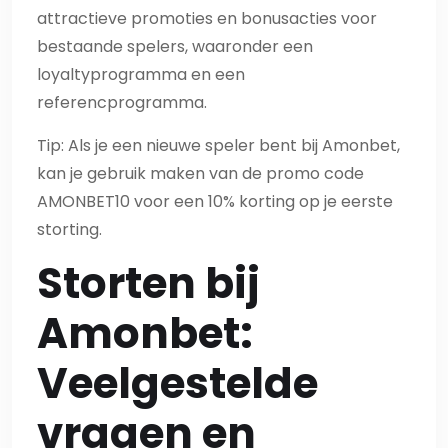
attractieve promoties en bonusacties voor
bestaande spelers, waaronder een
loyaltyprogramma en een
referencprogramma.
Tip: Als je een nieuwe speler bent bij Amonbet,
kan je gebruik maken van de promo code
AMONBET10 voor een 10% korting op je eerste
storting.
Storten bij
Amonbet:
Veelgestelde
vragen en