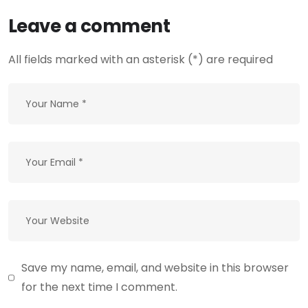
Leave a comment
All fields marked with an asterisk (*) are required
Save my name, email, and website in this browser
for the next time I comment.