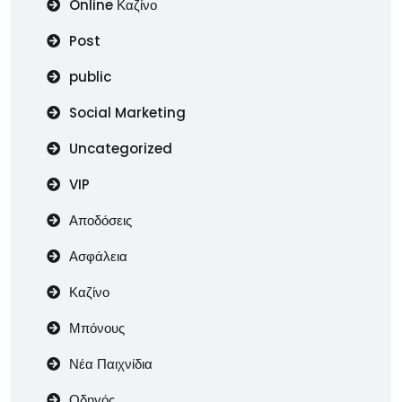
Online Καζίνο
Post
public
Social Marketing
Uncategorized
VIP
Αποδόσεις
Ασφάλεια
Καζίνο
Μπόνους
Νέα Παιχνίδια
Οδηγός