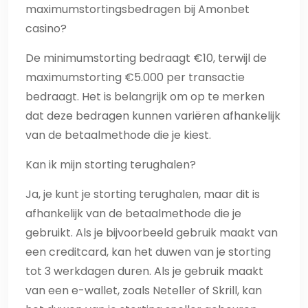
maximumstortingsbedragen bij Amonbet
casino?
De minimumstorting bedraagt €10, terwijl de
maximumstorting €5.000 per transactie
bedraagt. Het is belangrijk om op te merken
dat deze bedragen kunnen variëren afhankelijk
van de betaalmethode die je kiest.
Kan ik mijn storting terughalen?
Ja, je kunt je storting terughalen, maar dit is
afhankelijk van de betaalmethode die je
gebruikt. Als je bijvoorbeeld gebruik maakt van
een creditcard, kan het duwen van je storting
tot 3 werkdagen duren. Als je gebruik maakt
van een e-wallet, zoals Neteller of Skrill, kan