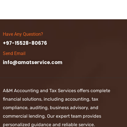
Have Any Question?
+97-15528-80676
Send Email
info@amatservice.com
A&M Accounting and Tax Services offers complete
financial solutions, including accounting, tax
compliance, auditing, business advisory, and
commercial lending. Our expert team provides
personalized guidance and reliable service.