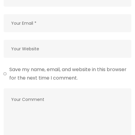
Save my name, email, and website in this browser
for the next time I comment.