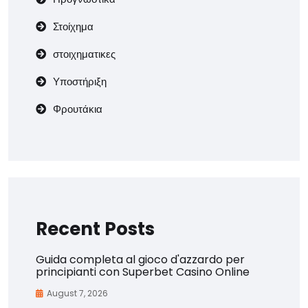
Στοίχημα
στοιχηματικες
Υποστήριξη
Φρουτάκια
Recent Posts
Guida completa al gioco d'azzardo per
principianti con Superbet Casino Online
August 7, 2026