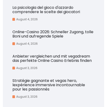
La psicologia del gioco d'azzardo
comprendere le scelte dei giocatori
August 4, 2026
Online-Casino 2026: Schneller Zugang, tolle
Boni und aufregende Spiele
August 4, 2026
Anbieter vergleichen und mit vegadream
das perfekte Online Casino Erlebnis finden
August 3, 2026
Stratégie gagnante et vegas hero,
lexpérience immersive incontournable
pour les passionnés
August 3, 2026