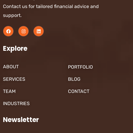
Contact us for tailored financial advice and
support.
Explore
ABOUT
PORTFOLIO
SERVICES
BLOG
TEAM
CONTACT
INDUSTRIES
Newsletter