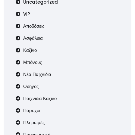
Uncategorized
VIP
Αποδόσεις
Ασφάλεια
Καζίνο
Μπόνους
Νέα Παιχνίδια
Οδηγός
Παιχνίδια Καζίνο
Πάροχοι
Πληρωμές
Προγνωστικά