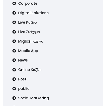
Corporate
Digital Solutions
Live Καζίνο
Live Στοίχημα
Migliori Καζίνο
Mobile App
News
Online Καζίνο
Post
public
Social Marketing