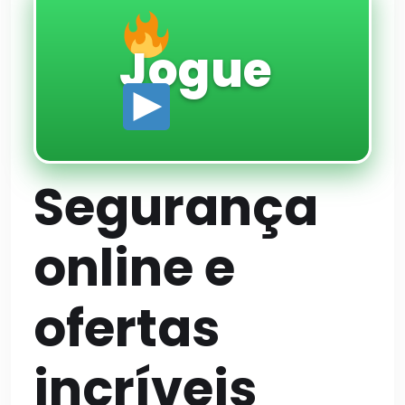
Jogue
Segurança
online e
ofertas
incríveis