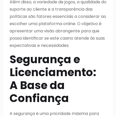
Além disso, a variedade de jogos, a qualidade do
suporte ao cliente e a transparência das
políticas são fatores essenciais a considerar ao
escolher uma plataforma online. O objetivo é
apresentar uma visão abrangente para que
possa identificar se este casino atende às suas
expectativas e necessidades.
Segurança e
Licenciamento:
A Base da
Confiança
A segurança é uma prioridade máxima para