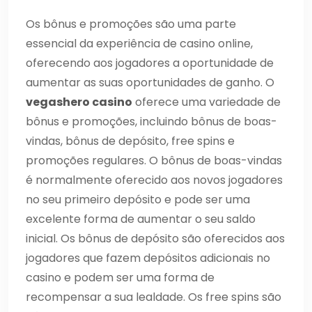
Os bônus e promoções são uma parte
essencial da experiência de casino online,
oferecendo aos jogadores a oportunidade de
aumentar as suas oportunidades de ganho. O
vegashero casino
oferece uma variedade de
bônus e promoções, incluindo bônus de boas-
vindas, bônus de depósito, free spins e
promoções regulares. O bônus de boas-vindas
é normalmente oferecido aos novos jogadores
no seu primeiro depósito e pode ser uma
excelente forma de aumentar o seu saldo
inicial. Os bônus de depósito são oferecidos aos
jogadores que fazem depósitos adicionais no
casino e podem ser uma forma de
recompensar a sua lealdade. Os free spins são