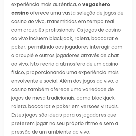
experiência mais autêntica, o
vegashero
casino
oferece uma vasta seleção de jogos de
casino ao vivo, transmitidos em tempo real
com croupiês profissionais. Os jogos de casino
ao vivo incluem blackjack, roleta, baccarat e
poker, permitindo aos jogadores interagir com
o croupiê e outros jogadores através de chat
ao vivo. Isto recria a atmosfera de um casino
físico, proporcionando uma experiência mais
envolvente e social. Além dos jogos ao vivo, o
casino também oferece uma variedade de
jogos de mesa tradicionais, como blackjack,
roleta, baccarat e poker em versões virtuais.
Estes jogos são ideais para os jogadores que
preferem jogar no seu próprio ritmo e sem a
pressão de um ambiente ao vivo.