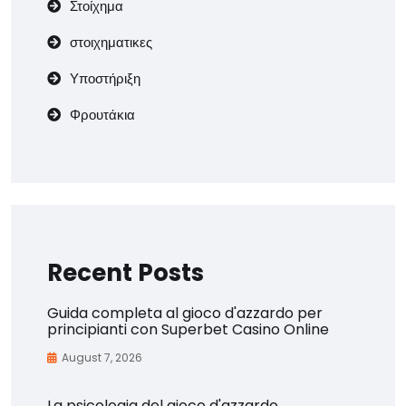
Στοίχημα
στοιχηματικες
Υποστήριξη
Φρουτάκια
Recent Posts
Guida completa al gioco d'azzardo per
principianti con Superbet Casino Online
August 7, 2026
La psicologia del gioco d'azzardo