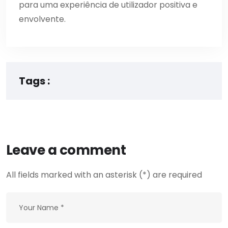
para uma experiência de utilizador positiva e
envolvente.
Tags :
Leave a comment
All fields marked with an asterisk (*) are required