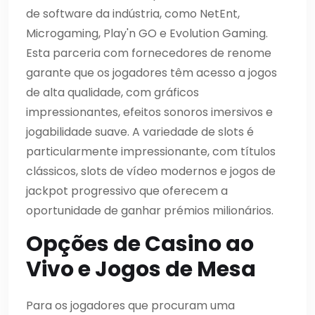
de software da indústria, como NetEnt,
Microgaming, Play'n GO e Evolution Gaming.
Esta parceria com fornecedores de renome
garante que os jogadores têm acesso a jogos
de alta qualidade, com gráficos
impressionantes, efeitos sonoros imersivos e
jogabilidade suave. A variedade de slots é
particularmente impressionante, com títulos
clássicos, slots de vídeo modernos e jogos de
jackpot progressivo que oferecem a
oportunidade de ganhar prémios milionários.
Opções de Casino ao
Vivo e Jogos de Mesa
Para os jogadores que procuram uma