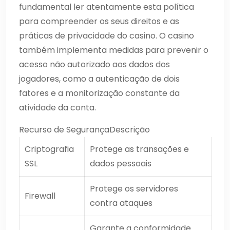
fundamental ler atentamente esta política
para compreender os seus direitos e as
práticas de privacidade do casino. O casino
também implementa medidas para prevenir o
acesso não autorizado aos dados dos
jogadores, como a autenticação de dois
fatores e a monitorização constante da
atividade da conta.
Recurso de SegurançaDescrição
Criptografia
Protege as transações e
SSL
dados pessoais
Protege os servidores
Firewall
contra ataques
Garante a conformidade