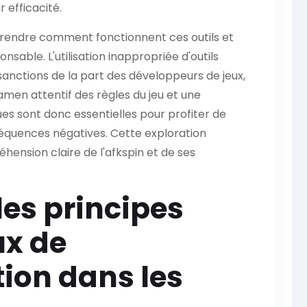
 efficacité.
rendre comment fonctionnent ces outils et
sable. L'utilisation inappropriée d'outils
sanctions de la part des développeurs de jeux,
men attentif des règles du jeu et une
ques sont donc essentielles pour profiter de
équences négatives. Cette exploration
hension claire de l'afkspin et de ses
es principes
x de
ion dans les