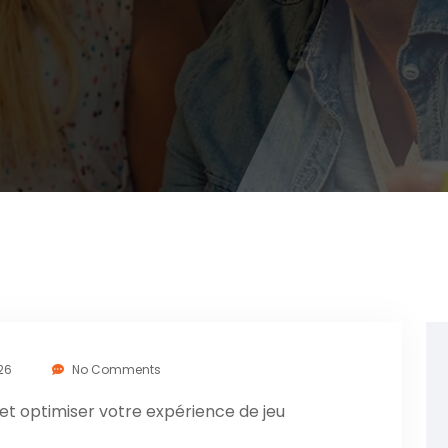
026
No Comments
et optimiser votre expérience de jeu