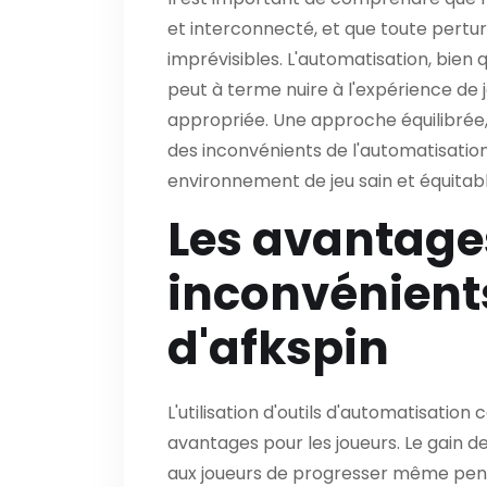
et interconnecté, et que toute pert
imprévisibles. L'automatisation, bien q
peut à terme nuire à l'expérience de j
appropriée. Une approche équilibrée, 
des inconvénients de l'automatisation
environnement de jeu sain et équitabl
Les avantages
inconvénients 
d'afkspin
L'utilisation d'outils d'automatisatio
avantages pour les joueurs. Le gain 
aux joueurs de progresser même penda