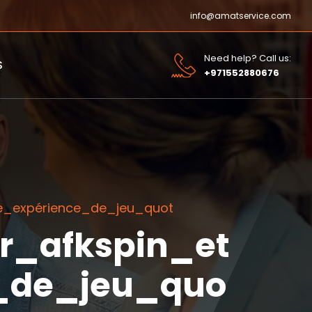
info@amatservice.com
Need help? Call us:
S
+971552880676
re_expérience_de_jeu_quot
r_afkspin_et
e_de_jeu_quo