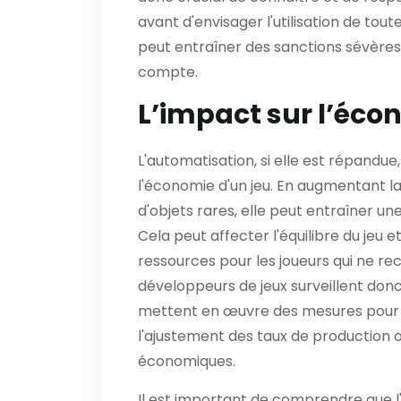
avant d'envisager l'utilisation de tou
peut entraîner des sanctions sévères,
compte.
L’impact sur l’éco
L'automatisation, si elle est répandue,
l'économie d'un jeu. En augmentant l
d'objets rares, elle peut entraîner un
Cela peut affecter l'équilibre du jeu et 
ressources pour les joueurs qui ne re
développeurs de jeux surveillent donc 
mettent en œuvre des mesures pour at
l'ajustement des taux de production 
économiques.
Il est important de comprendre que 