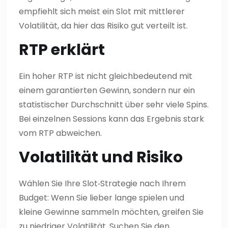
empfiehlt sich meist ein Slot mit mittlerer
Volatilität, da hier das Risiko gut verteilt ist.
RTP erklärt
Ein hoher RTP ist nicht gleichbedeutend mit
einem garantierten Gewinn, sondern nur ein
statistischer Durchschnitt über sehr viele Spins.
Bei einzelnen Sessions kann das Ergebnis stark
vom RTP abweichen.
Volatilität und Risiko
Wählen Sie Ihre Slot‑Strategie nach Ihrem
Budget: Wenn Sie lieber lange spielen und
kleine Gewinne sammeln möchten, greifen Sie
zu niedriger Volatilität. Suchen Sie den