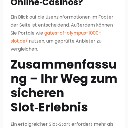
Online‑Casinos?
Ein Blick auf die Lizenzinformationen im Footer
der Seite ist entscheidend. Außerdem können
Sie Portale wie
gates-of-olympus-1000-
slot.de/
nutzen, um geprüfte Anbieter zu
vergleichen.
Zusammenfassu
ng – Ihr Weg zum
sicheren
Slot‑Erlebnis
Ein erfolgreicher Slot‑Start erfordert mehr als