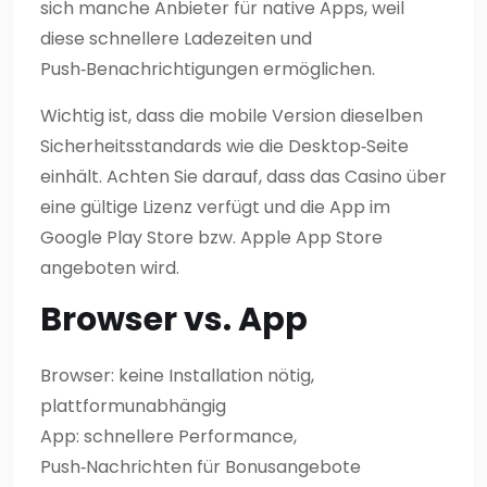
sich manche Anbieter für native Apps, weil
diese schnellere Ladezeiten und
Push‑Benachrichtigungen ermöglichen.
Wichtig ist, dass die mobile Version dieselben
Sicherheitsstandards wie die Desktop‑Seite
einhält. Achten Sie darauf, dass das Casino über
eine gültige Lizenz verfügt und die App im
Google Play Store bzw. Apple App Store
angeboten wird.
Browser vs. App
Browser: keine Installation nötig,
plattformunabhängig
App: schnellere Performance,
Push‑Nachrichten für Bonusangebote