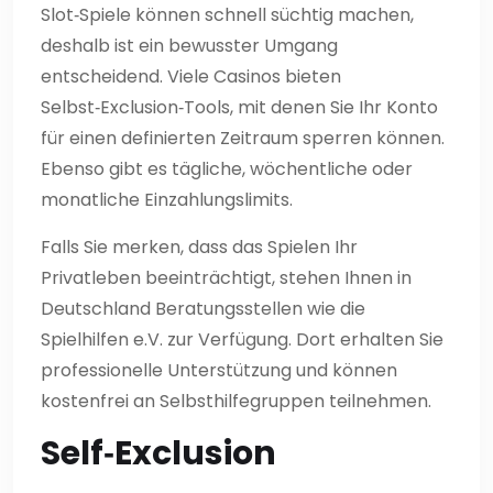
Slot‑Spiele können schnell süchtig machen,
deshalb ist ein bewusster Umgang
entscheidend. Viele Casinos bieten
Selbst‑Exclusion‑Tools, mit denen Sie Ihr Konto
für einen definierten Zeitraum sperren können.
Ebenso gibt es tägliche, wöchentliche oder
monatliche Einzahlungslimits.
Falls Sie merken, dass das Spielen Ihr
Privatleben beeinträchtigt, stehen Ihnen in
Deutschland Beratungsstellen wie die
Spielhilfen e.V. zur Verfügung. Dort erhalten Sie
professionelle Unterstützung und können
kostenfrei an Selbsthilfegruppen teilnehmen.
Self‑Exclusion