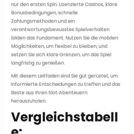
nur den ersten Spin. Lizenzierte Casinos, klare
Bonusbedingungen, schnelle
Zahlungsmethoden und ein
verantwortungsbewusstes Spielverhalten
bilden das Fundament. Nutzen Sie die mobilen
Möglichkeiten, um flexibel zu bleiben, und
setzen Sie sich klare Grenzen, um das Spiel
langfristig zu genießen.
Mit diesem Leitfaden sind Sie gut gerüstet, um
informierte Entscheidungen zu treffen und das
Beste aus Ihren Slot‑Abenteuern
herauszuholen.
Vergleichstabell
e: