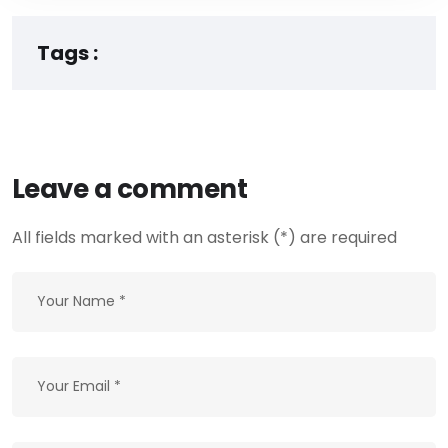
Tags :
Leave a comment
All fields marked with an asterisk (*) are required