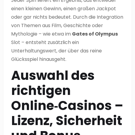
Jeder Spin liefert ein Ergebnis, das entweder
einen kleinen Gewinn, einen großen Jackpot
oder gar nichts bedeutet. Durch die Integration
von Themen aus Film, Geschichte oder
Mythologie – wie etwa im
Gates of Olympus
Slot – entsteht zusätzlich ein
Unterhaltungswert, der über das reine
Glücksspiel hinausgeht.
Auswahl des
richtigen
Online‑Casinos –
Lizenz, Sicherheit