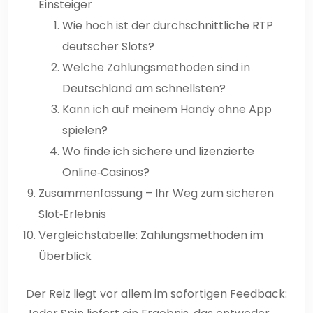
Einsteiger
Wie hoch ist der durchschnittliche RTP
deutscher Slots?
Welche Zahlungsmethoden sind in
Deutschland am schnellsten?
Kann ich auf meinem Handy ohne App
spielen?
Wo finde ich sichere und lizenzierte
Online‑Casinos?
Zusammenfassung – Ihr Weg zum sicheren
Slot‑Erlebnis
Vergleichstabelle: Zahlungsmethoden im
Überblick
Der Reiz liegt vor allem im sofortigen Feedback: