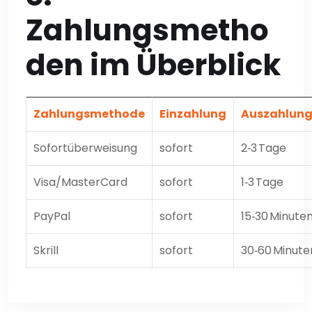
Zahlungsmetho
den im Überblick
Zahlungsmethode
Einzahlung
Auszahlun
Sofortüberweisung
sofort
2‑3 Tage
Visa/MasterCard
sofort
1‑3 Tage
PayPal
sofort
15‑30 Minute
Skrill
sofort
30‑60 Minute