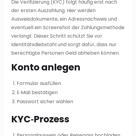
Die Verifizierung (KYC) folgt häufig erst nach
der ersten Auszahlung. Hier werden
Ausweisdokumente, ein Adressnachweis und
eventuell ein Screenshot der Zahlungsmethode
verlangt. Dieser Schritt schützt Sie vor
Identitätsdiebstahl und sorgt dafür, dass nur
berechtigte Personen Geld abheben können.
Konto anlegen
Formular ausfüllen
E‑Mail bestätigen
Passwort sicher wählen
KYC‑Prozess
Personalausweis oder Reisepass hochladen