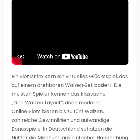
Ein Slot ist im Kern ein virtuelles Glücksspiel, das
auf einem drehbaren Walzen‑Set basiert. Die
meisten Spieler kennen das klassische
„Drei‑Walzen‑Layout“, doch moderne
Online‑Slots bieten bis zu fünf Walzen,
zahlreiche Gewinnlinien und aufwändige
Bonusspiele. In Deutschland schätzen die
Nutzer die Mischung aus einfacher Handhabung