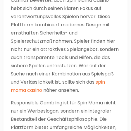
Casinos bewertet, doch Spin Mama Casino
hebt sich durch seinen klaren Fokus auf
verantwortungsvolles Spielen hervor. Diese
Plattform kombiniert modernes Design mit
ernsthaften Sicherheits- und
Spielerschutzmaßnahmen. Spieler finden hier
nicht nur ein attraktives Spielangebot, sondern
auch transparente Tools und Hilfen, die das
sichere Spielen unterstützen. Wer auf der
Suche nach einer Kombination aus Spielspaß
und Verlässlichkeit ist, sollte sich das
spin
mama casino
näher ansehen.
Responsible Gambling ist für Spin Mama nicht
nur ein Werbeslogan, sondern ein integraler
Bestandteil der Geschäftsphilosophie. Die
Plattform bietet umfangreiche Möglichkeiten,