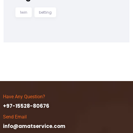
1win
betting
Have Any Question?
+97-15528-80676
Send Email
info@amatservice.com