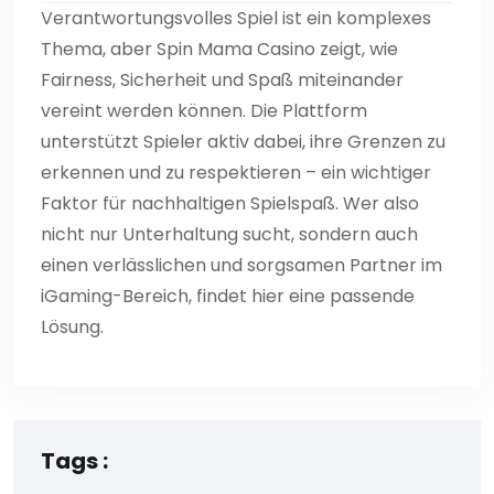
Verantwortungsvolles Spiel ist ein komplexes
Thema, aber Spin Mama Casino zeigt, wie
Fairness, Sicherheit und Spaß miteinander
vereint werden können. Die Plattform
unterstützt Spieler aktiv dabei, ihre Grenzen zu
erkennen und zu respektieren – ein wichtiger
Faktor für nachhaltigen Spielspaß. Wer also
nicht nur Unterhaltung sucht, sondern auch
einen verlässlichen und sorgsamen Partner im
iGaming-Bereich, findet hier eine passende
Lösung.
Tags :