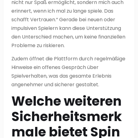
nicht nur Spaß ermöglicht, sondern mich auch
erinnert, wenn ich mal zu lange spiele. Das
schafft Vertrauen.“ Gerade bei neuen oder
impulsiven Spielern kann diese Unterstützung
den Unterschied machen, um keine finanziellen
Probleme zu riskieren.
Zudem öffnet die Plattform durch regelmäßige
Hinweise ein offenes Gespräch über
Spielverhalten, was das gesamte Erlebnis
angenehmer und sicherer gestaltet.
Welche weiteren
Sicherheitsmerk
male bietet Spin