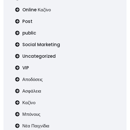
Online Καζίνο
Post
public
Social Marketing
Uncategorized
VIP
Αποδόσεις
Ασφάλεια
Καζίνο
Μπόνους
Νέα Παιχνίδια