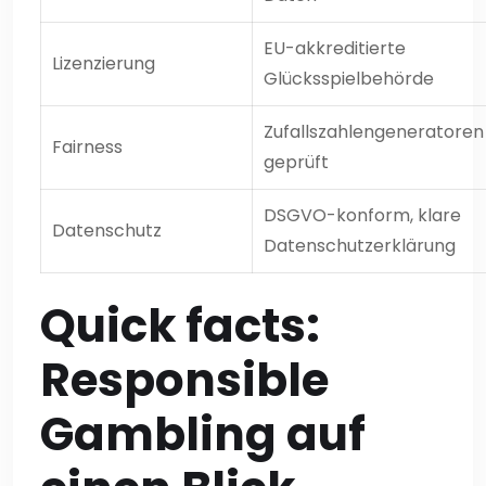
EU-akkreditierte
Lizenzierung
Glücksspielbehörde
Zufallszahlengeneratoren
Fairness
geprüft
DSGVO-konform, klare
Datenschutz
Datenschutzerklärung
Quick facts:
Responsible
Gambling auf