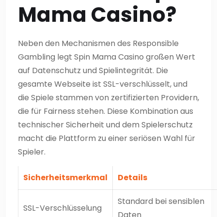
Mama Casino?
Neben den Mechanismen des Responsible
Gambling legt Spin Mama Casino großen Wert
auf Datenschutz und Spielintegrität. Die
gesamte Webseite ist SSL-verschlüsselt, und
die Spiele stammen von zertifizierten Providern,
die für Fairness stehen. Diese Kombination aus
technischer Sicherheit und dem Spielerschutz
macht die Plattform zu einer seriösen Wahl für
Spieler.
Sicherheitsmerkmal
Details
Standard bei sensiblen
SSL-Verschlüsselung
Daten