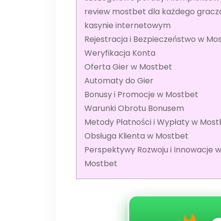
review mostbet dla każdego gracz
kasynie internetowym
Rejestracja i Bezpieczeństwo w Mo
Weryfikacja Konta
Oferta Gier w Mostbet
Automaty do Gier
Bonusy i Promocje w Mostbet
Warunki Obrotu Bonusem
Metody Płatności i Wypłaty w Most
Obsługa Klienta w Mostbet
Perspektywy Rozwoju i Innowacje 
Mostbet