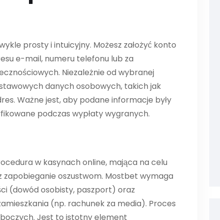
wykle prosty i intuicyjny. Możesz założyć konto
resu e-mail, numeru telefonu lub za
cznościowych. Niezależnie od wybranej
stawowych danych osobowych, takich jak
dres. Ważne jest, aby podane informacje były
yfikowane podczas wypłaty wygranych.
ocedura w kasynach online, mająca na celu
az zapobieganie oszustwom. Mostbet wymaga
ci (dowód osobisty, paszport) oraz
amieszkania (np. rachunek za media). Proces
roboczych. Jest to istotny element