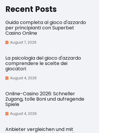
Recent Posts
Guida completa al gioco d'azzardo
per principianti con Superbet
Casino Online
August 7, 2026
La psicologia del gioco d'azzardo
comprendere le scelte dei
giocatori
August 4, 2026
Online-Casino 2026: Schneller
Zugang, tolle Boni und aufregende
Spiele
August 4, 2026
Anbieter vergleichen und mit