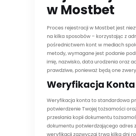
w Mostbet
Proces rejestracji w Mostbet jest niez
na kilka sposobów – korzystając z ad
pośrednictwem kont w mediach społe
metody, wymagane jest podanie pod
imię, nazwisko, data urodzenia oraz a
prawdziwe, ponieważ będą one zwer
Weryfikacja Konta
Weryfikacja konta to standardowa pr
potwierdzenie Twojej tożsamości or
przesłania kopii dokumentu tożsamoś
dokumentu potwierdzającego adres z
weryfikacji zazwyczaj trwa kilka dni 