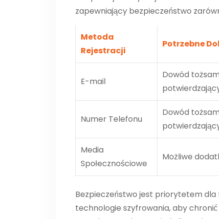
zapewniający bezpieczeństwo zarówno
Metoda
Potrzebne D
Rejestracji
Dowód tożsam
E-mail
potwierdzając
Dowód tożsam
Numer Telefonu
potwierdzając
Media
Możliwe doda
Społecznościowe
Bezpieczeństwo jest priorytetem dl
technologie szyfrowania, aby chronić