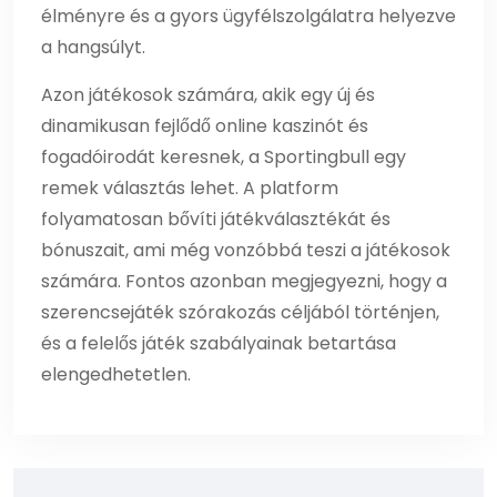
élményre és a gyors ügyfélszolgálatra helyezve
a hangsúlyt.
Azon játékosok számára, akik egy új és
dinamikusan fejlődő online kaszinót és
fogadóirodát keresnek, a Sportingbull egy
remek választás lehet. A platform
folyamatosan bővíti játékválasztékát és
bónuszait, ami még vonzóbbá teszi a játékosok
számára. Fontos azonban megjegyezni, hogy a
szerencsejáték szórakozás céljából történjen,
és a felelős játék szabályainak betartása
elengedhetetlen.