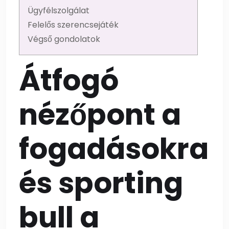
Ügyfélszolgálat
Felelős szerencsejáték
Végső gondolatok
Átfogó
nézőpont a
fogadásokra
és sporting
bull a