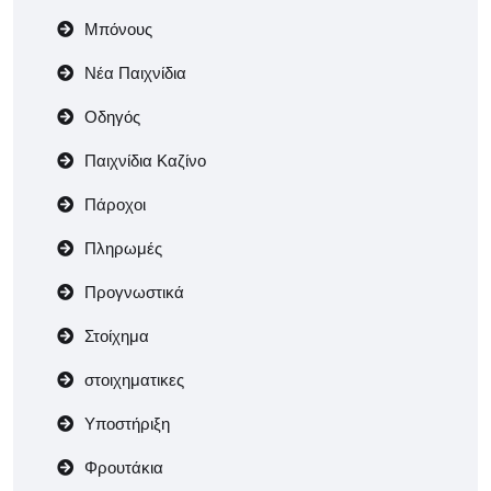
Μπόνους
Νέα Παιχνίδια
Οδηγός
Παιχνίδια Καζίνο
Πάροχοι
Πληρωμές
Προγνωστικά
Στοίχημα
στοιχηματικες
Υποστήριξη
Φρουτάκια