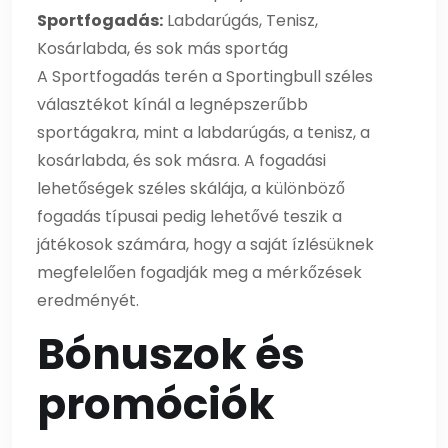
Sportfogadás:
Labdarúgás, Tenisz,
Kosárlabda, és sok más sportág
A Sportfogadás terén a Sportingbull széles
választékot kínál a legnépszerűbb
sportágakra, mint a labdarúgás, a tenisz, a
kosárlabda, és sok másra. A fogadási
lehetőségek széles skálája, a különböző
fogadás típusai pedig lehetővé teszik a
játékosok számára, hogy a saját ízlésüknek
megfelelően fogadják meg a mérkőzések
eredményét.
Bónuszok és
promóciók