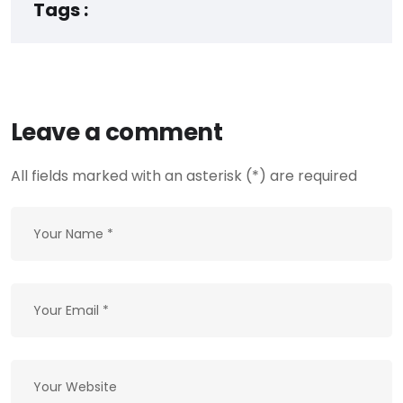
Tags :
Leave a comment
All fields marked with an asterisk (*) are required