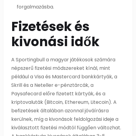
forgalmazásba.
Fizetések és
kivonási idők
A Sportingbull a magyar játékosok számára
népszerű fizetési módszereket kínál, mint
például a Visa és Mastercard bankkártyák, a
Skrill és a Neteller e-pénztárcák, a
Paysafecard előre fizetett kártyák, és a
kriptovaluták (Bitcoin, Ethereum, Litecoin). A
befizetések általában azonnal jóváírásra
kerülnek, míg a kivonások feldolgozási ideje a
kiválasztott fizetési módtól függően változhat.