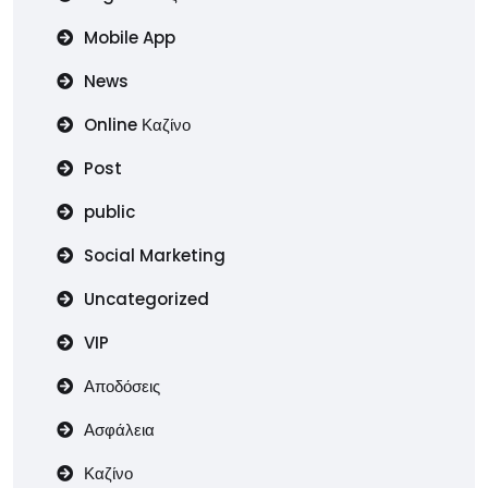
Mobile App
News
Online Καζίνο
Post
public
Social Marketing
Uncategorized
VIP
Αποδόσεις
Ασφάλεια
Καζίνο