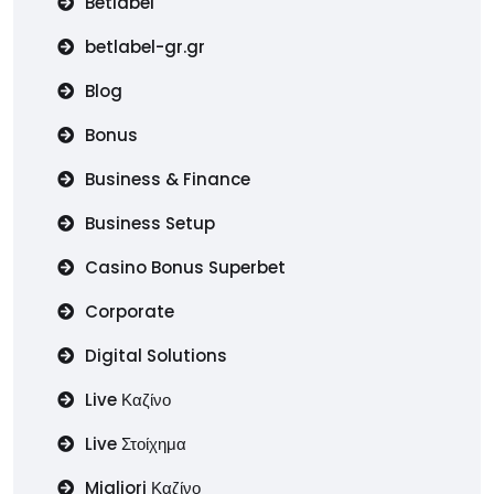
Betlabel
betlabel-gr.gr
Blog
Bonus
Business & Finance
Business Setup
Casino Bonus Superbet
Corporate
Digital Solutions
Live Καζίνο
Live Στοίχημα
Migliori Καζίνο