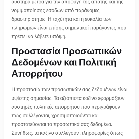
αυστηρά μέτρα για την αποφυγή της απάτης και της
νομιμοποίησης εσόδων από παράνομες
δραστηριότητες. Η ταχύτητα και η ευκολία των
πληρωμών είναι επίσης σημαντικοί παράγοντες που
πρέπει να λάβετε υπόψη.
Προστασία Προσωπικών
Δεδομένων και Πολιτική
Απορρήτου
Η προστασία των προσωπικών σας δεδομένων είναι
υψίστης σημασίας. Τα αξιόπιστα καζίνο εφαρμόζουν
αυστηρές πολιτικές απορρήτου που περιγράφουν
πώς συλλέγονται, χρησιμοποιούνται και
προστατεύονται τα προσωπικά σας δεδομένα.
Συνήθως, τα καζίνο συλλέγουν πληροφορίες όπως