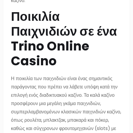
καζίνο.
Ποικιλία
Παιχνιδιών σε ένα
Trino Online
Casino
Η ποικιλία των παιχνιδιών είναι ένας σημαντικός
παράγοντας που πρέπει να λάβετε υπόψη κατά την
επιλογή ενός διαδικτυακού καζίνο. Τα καλά καζίνο
προσφέρουν μια μεγάλη γκάμα παιχνιδιών,
συμπεριλαμβανομένων κλασικών παιχνιδιών καζίνο,
όπως ρουλέτα, μπλακτζακ, μπακαρά και πόκερ,
καθώς και σύγχρονων φρουτομηχανών (slots) με