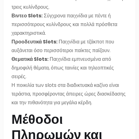
τρεις κυλίνδρους.
Βιντεο Slots:
Σύγχρονα παιχνίδια με πέντε ή
περισσότερους κυλίνδρους και πολλά πρόσθετα
χαρακτηριστικά.
Προοδευτικά Slots:
Παιχνίδια με τζάκποτ που
αυξάνεται όσο περισσότεροι παίκτες παίζουν.
Θεματικά Slots:
Παιχνίδια εμπνευσμένα από
δημοφιλή θέματα, όπως ταινίες και τηλεοπτικές
σειρές.
Η ποικιλία των slots στα διαδικτυακά καζίνο είναι
τεράστια, προσφέροντας άπειρες ώρες διασκέδασης
και την πιθανότητα για μεγάλα κέρδη.
Μέθοδοι
Πληρωμών και