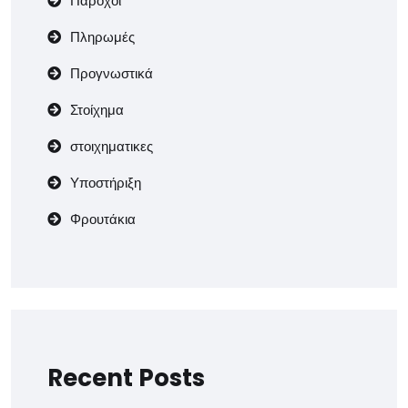
Πάροχοι
Πληρωμές
Προγνωστικά
Στοίχημα
στοιχηματικες
Υποστήριξη
Φρουτάκια
Recent Posts