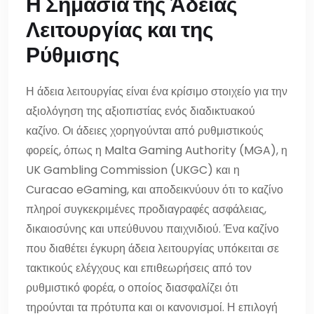
Η Σημασία της Άδειας
Λειτουργίας και της
Ρύθμισης
Η άδεια λειτουργίας είναι ένα κρίσιμο στοιχείο για την
αξιολόγηση της αξιοπιστίας ενός διαδικτυακού
καζίνο. Οι άδειες χορηγούνται από ρυθμιστικούς
φορείς, όπως η Malta Gaming Authority (MGA), η
UK Gambling Commission (UKGC) και η
Curacao eGaming, και αποδεικνύουν ότι το καζίνο
πληροί συγκεκριμένες προδιαγραφές ασφάλειας,
δικαιοσύνης και υπεύθυνου παιχνιδιού. Ένα καζίνο
που διαθέτει έγκυρη άδεια λειτουργίας υπόκειται σε
τακτικούς ελέγχους και επιθεωρήσεις από τον
ρυθμιστικό φορέα, ο οποίος διασφαλίζει ότι
τηρούνται τα πρότυπα και οι κανονισμοί. Η επιλογή