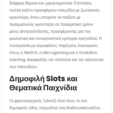
διάφορα θέματα και χαρακτηριστικά. Επιπλέον,
πολλά καζίνο προσφέρουν παιχνίδια με ζωντανούς
κρουπιέρη, όπου μπορείτε να παίξετε με
πραγματικούς κρουπιέρη σε πραγματικό χρόνο
μέσω βιντεοσύνδεσης, προσφέροντας μια πιο
ρεαλιστική και συναρπαστική εμπειρία παιχνιδιού. Η
συνεργασία με κορυφαίους παρόχους λογισμικού,
όπως η NetEnt, η Microgaming και η Evolution
Gaming, διασφαλίζει την ποιότητα και την αξιοπιστία
των παιχνιδιών.
Δημοφιλή Slots και
Θεματικά Παιχνίδια
Οι φρουτομηχανές (slots) είναι ίσως το πιο
δημοφιλές είδος παιχνιδιού στα διαδικτυακά καζίνο,