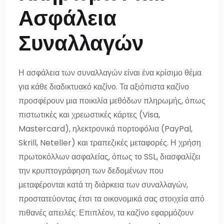
Ασφάλεια
Συναλλαγών
Η ασφάλεια των συναλλαγών είναι ένα κρίσιμο θέμα
για κάθε διαδικτυακό καζίνο. Τα αξιόπιστα καζίνο
προσφέρουν μια ποικιλία μεθόδων πληρωμής, όπως
πιστωτικές και χρεωστικές κάρτες (Visa,
Mastercard), ηλεκτρονικά πορτοφόλια (PayPal,
Skrill, Neteller) και τραπεζικές μεταφορές. Η χρήση
πρωτοκόλλων ασφαλείας, όπως το SSL, διασφαλίζει
την κρυπτογράφηση των δεδομένων που
μεταφέρονται κατά τη διάρκεια των συναλλαγών,
προστατεύοντας έτσι τα οικονομικά σας στοιχεία από
πιθανές απειλές. Επιπλέον, τα καζίνο εφαρμόζουν