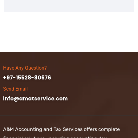
Have Any Question?
+97-15528-80676
Send Email
info@amatservice.com
A&M Accounting and Tax Services offers complete