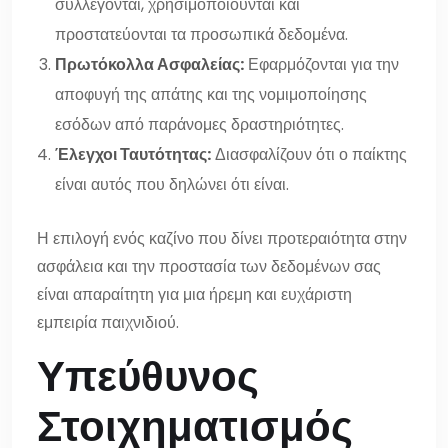
συλλέγονται, χρησιμοποιούνται και
προστατεύονται τα προσωπικά δεδομένα.
Πρωτόκολλα Ασφαλείας:
Εφαρμόζονται για την
αποφυγή της απάτης και της νομιμοποίησης
εσόδων από παράνομες δραστηριότητες.
Έλεγχοι Ταυτότητας:
Διασφαλίζουν ότι ο παίκτης
είναι αυτός που δηλώνει ότι είναι.
Η επιλογή ενός καζίνο που δίνει προτεραιότητα στην
ασφάλεια και την προστασία των δεδομένων σας
είναι απαραίτητη για μια ήρεμη και ευχάριστη
εμπειρία παιχνιδιού.
Υπεύθυνος
Στοιχηματισμός