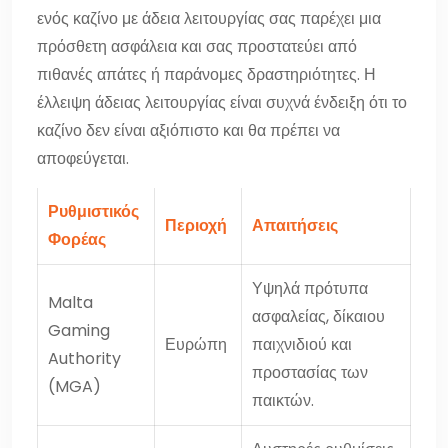
ενός καζίνο με άδεια λειτουργίας σας παρέχει μια
πρόσθετη ασφάλεια και σας προστατεύει από
πιθανές απάτες ή παράνομες δραστηριότητες. Η
έλλειψη άδειας λειτουργίας είναι συχνά ένδειξη ότι το
καζίνο δεν είναι αξιόπιστο και θα πρέπει να
αποφεύγεται.
Ρυθμιστικός
Περιοχή
Απαιτήσεις
Φορέας
Υψηλά πρότυπα
Malta
ασφαλείας, δίκαιου
Gaming
Ευρώπη
παιχνιδιού και
Authority
προστασίας των
(MGA)
παικτών.