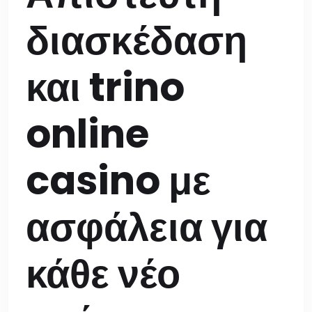
διασκέδαση
και trino
online
casino με
ασφάλεια για
κάθε νέο