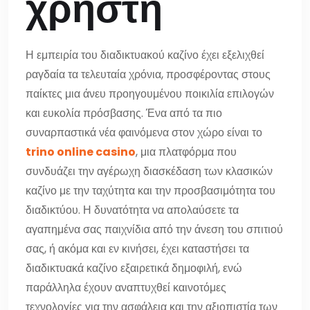
χρήστη
Η εμπειρία του διαδικτυακού καζίνο έχει εξελιχθεί
ραγδαία τα τελευταία χρόνια, προσφέροντας στους
παίκτες μια άνευ προηγουμένου ποικιλία επιλογών
και ευκολία πρόσβασης. Ένα από τα πιο
συναρπαστικά νέα φαινόμενα στον χώρο είναι το
trino online casino
, μια πλατφόρμα που
συνδυάζει την αγέρωχη διασκέδαση των κλασικών
καζίνο με την ταχύτητα και την προσβασιμότητα του
διαδικτύου. Η δυνατότητα να απολαύσετε τα
αγαπημένα σας παιχνίδια από την άνεση του σπιτιού
σας, ή ακόμα και εν κινήσει, έχει καταστήσει τα
διαδικτυακά καζίνο εξαιρετικά δημοφιλή, ενώ
παράλληλα έχουν αναπτυχθεί καινοτόμες
τεχνολογίες για την ασφάλεια και την αξιοπιστία των