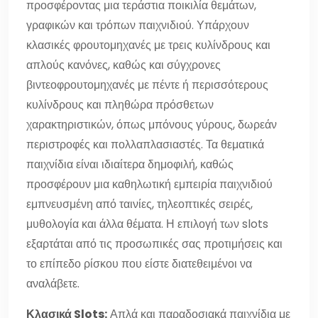
προσφέροντας μια τεράστια ποικιλία θεμάτων,
γραφικών και τρόπων παιχνιδιού. Υπάρχουν
κλασικές φρουτομηχανές με τρεις κυλίνδρους και
απλούς κανόνες, καθώς και σύγχρονες
βιντεοφρουτομηχανές με πέντε ή περισσότερους
κυλίνδρους και πληθώρα πρόσθετων
χαρακτηριστικών, όπως μπόνους γύρους, δωρεάν
περιστροφές και πολλαπλασιαστές. Τα θεματικά
παιχνίδια είναι ιδιαίτερα δημοφιλή, καθώς
προσφέρουν μια καθηλωτική εμπειρία παιχνιδιού
εμπνευσμένη από ταινίες, τηλεοπτικές σειρές,
μυθολογία και άλλα θέματα. Η επιλογή των slots
εξαρτάται από τις προσωπικές σας προτιμήσεις και
το επίπεδο ρίσκου που είστε διατεθειμένοι να
αναλάβετε.
Κλασικά Slots:
Απλά και παραδοσιακά παιχνίδια με