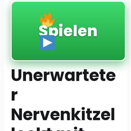
Spielen
Unerwartete
r
Nervenkitzel