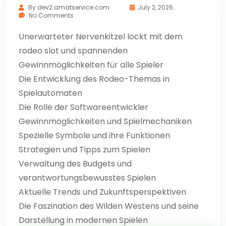
By
dev2.amatservice.com
July 2, 2026
No Comments
Unerwarteter Nervenkitzel lockt mit dem
rodeo slot und spannenden
Gewinnmöglichkeiten für alle Spieler
Die Entwicklung des Rodeo-Themas in
Spielautomaten
Die Rolle der Softwareentwickler
Gewinnmöglichkeiten und Spielmechaniken
Spezielle Symbole und ihre Funktionen
Strategien und Tipps zum Spielen
Verwaltung des Budgets und
verantwortungsbewusstes Spielen
Aktuelle Trends und Zukunftsperspektiven
Die Faszination des Wilden Westens und seine
Darstellung in modernen Spielen