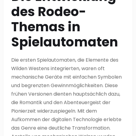
des Rodeo-
Themas in
Spielautomaten
Die ersten Spielautomaten, die Elemente des
Wilden Westens integrierten, waren oft
mechanische Geräte mit einfachen Symbolen
und begrenzten Gewinnmöglichkeiten. Diese
frühen Versionen dienten hauptsächlich dazu,
die Romantik und den Abenteuergeist der
Pionierzeit widerzuspiegeln. Mit dem
Aufkommen der digitalen Technologie erlebte
das Genre eine deutliche Transformation.