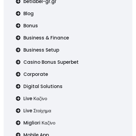
betlabel-gr.gr
Blog
Bonus
Business & Finance
Business Setup
Casino Bonus Superbet
Corporate
Digital Solutions
Live Καζίνο
Live Στοίχημα
Migliori Καζίνο
Mobile App