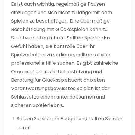
Es ist auch wichtig, regelmäßige Pausen
einzulegen und sich nicht zu lange mit dem
Spielen zu beschäftigen. Eine übermäßige
Beschäftigung mit Glücksspielen kann zu
Suchtverhalten führen. Sollten Spieler das
Gefühl haben, die Kontrolle über ihr
Spielverhalten zu verlieren, sollten sie sich
professionelle Hilfe suchen. Es gibt zahlreiche
Organisationen, die Unterstützung und
Beratung für Glücksspielsucht anbieten.
Verantwortungsbewusstes Spielen ist der
Schlüssel zu einem unterhaltsamen und
sicheren Spielerlebnis.
Setzen Sie sich ein Budget und halten Sie sich
daran.