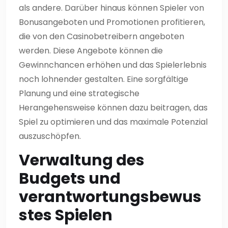
als andere. Darüber hinaus können Spieler von
Bonusangeboten und Promotionen profitieren,
die von den Casinobetreibern angeboten
werden. Diese Angebote können die
Gewinnchancen erhöhen und das Spielerlebnis
noch lohnender gestalten. Eine sorgfältige
Planung und eine strategische
Herangehensweise können dazu beitragen, das
Spiel zu optimieren und das maximale Potenzial
auszuschöpfen.
Verwaltung des
Budgets und
verantwortungsbewus
stes Spielen