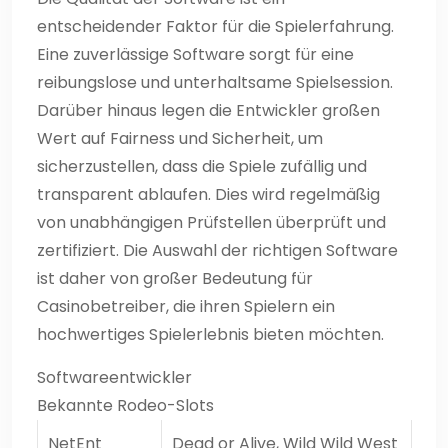
entscheidender Faktor für die Spielerfahrung.
Eine zuverlässige Software sorgt für eine
reibungslose und unterhaltsame Spielsession.
Darüber hinaus legen die Entwickler großen
Wert auf Fairness und Sicherheit, um
sicherzustellen, dass die Spiele zufällig und
transparent ablaufen. Dies wird regelmäßig
von unabhängigen Prüfstellen überprüft und
zertifiziert. Die Auswahl der richtigen Software
ist daher von großer Bedeutung für
Casinobetreiber, die ihren Spielern ein
hochwertiges Spielerlebnis bieten möchten.
Softwareentwickler
Bekannte Rodeo-Slots
NetEnt
Dead or Alive, Wild Wild West