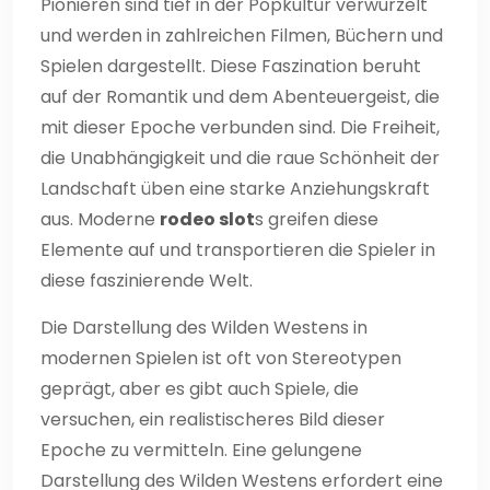
Pionieren sind tief in der Popkultur verwurzelt
und werden in zahlreichen Filmen, Büchern und
Spielen dargestellt. Diese Faszination beruht
auf der Romantik und dem Abenteuergeist, die
mit dieser Epoche verbunden sind. Die Freiheit,
die Unabhängigkeit und die raue Schönheit der
Landschaft üben eine starke Anziehungskraft
aus. Moderne
rodeo slot
s greifen diese
Elemente auf und transportieren die Spieler in
diese faszinierende Welt.
Die Darstellung des Wilden Westens in
modernen Spielen ist oft von Stereotypen
geprägt, aber es gibt auch Spiele, die
versuchen, ein realistischeres Bild dieser
Epoche zu vermitteln. Eine gelungene
Darstellung des Wilden Westens erfordert eine