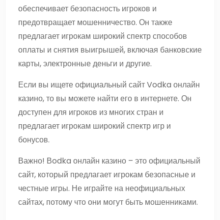
обеспечивает безопасность игроков и
предотвращает мошенничество. Он также
предлагает игрокам широкий спектр способов
оплаты и снятия выигрышей, включая банковские
карты, электронные деньги и другие.
Если вы ищете официальный сайт Vodka онлайн
казино, то вы можете найти его в интернете. Он
доступен для игроков из многих стран и
предлагает игрокам широкий спектр игр и
бонусов.
Важно! Вodka онлайн казино – это официальный
сайт, который предлагает игрокам безопасные и
честные игры. Не играйте на неофициальных
сайтах, потому что они могут быть мошенниками.