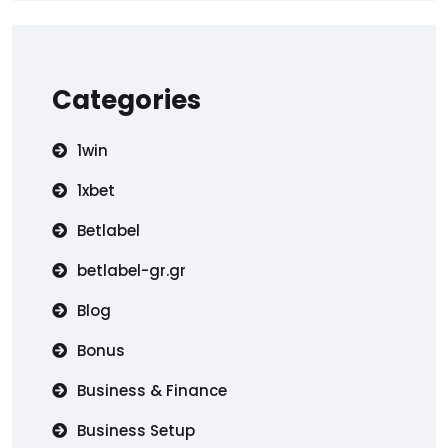
Categories
1win
1xbet
Betlabel
betlabel-gr.gr
Blog
Bonus
Business & Finance
Business Setup