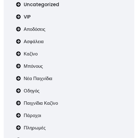
Uncategorized
VIP
Αποδόσεις
Ασφάλεια
Καζίνο
Μπόνους
Νέα Παιχνίδια
Οδηγός
Παιχνίδια Καζίνο
Πάροχοι
Πληρωμές