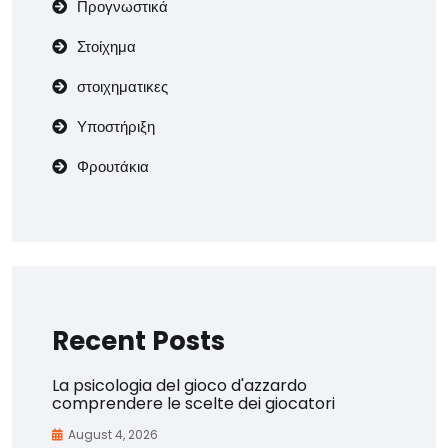
Προγνωστικά
Στοίχημα
στοιχηματικες
Υποστήριξη
Φρουτάκια
Recent Posts
La psicologia del gioco d'azzardo
comprendere le scelte dei giocatori
August 4, 2026