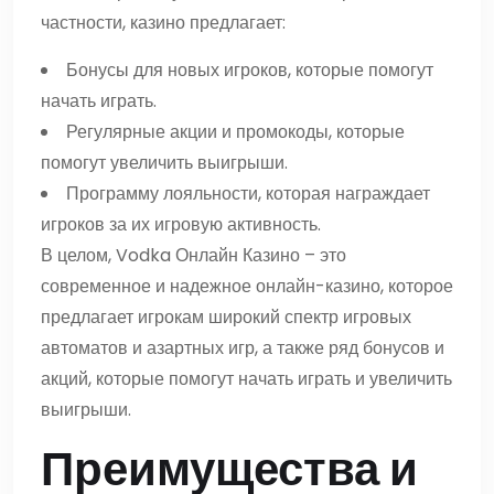
частности, казино предлагает:
Бонусы для новых игроков, которые помогут
начать играть.
Регулярные акции и промокоды, которые
помогут увеличить выигрыши.
Программу лояльности, которая награждает
игроков за их игровую активность.
В целом, Vodka Онлайн Казино – это
современное и надежное онлайн-казино, которое
предлагает игрокам широкий спектр игровых
автоматов и азартных игр, а также ряд бонусов и
акций, которые помогут начать играть и увеличить
выигрыши.
Преимущества и