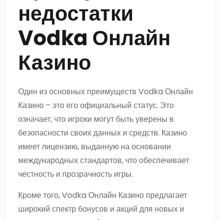
недостатки
Vodka Онлайн
Казино
Один из основных преимуществ Vodka Онлайн
Казино – это его официальный статус. Это
означает, что игроки могут быть уверены в
безопасности своих данных и средств. Казино
имеет лицензию, выданную на основании
международных стандартов, что обеспечивает
честность и прозрачность игры.
Кроме того, Vodka Онлайн Казино предлагает
широкий спектр бонусов и акций для новых и