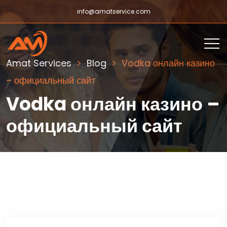
info@amatservice.com
Amat Services
Blog
Vodka онлайн казино
– официальный сайт
Vodka онлайн казино –
официальный сайт