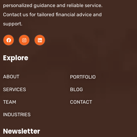
personalized guidance and reliable service.
Contact us for tailored financial advice and
support.
Explore
ABOUT
PORTFOLIO
SERVICES
BLOG
TEAM
CONTACT
INDUSTRIES
Newsletter