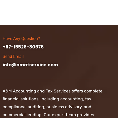
Have Any Question?
+97-15528-80676
Send Email
info@amatservice.com
A&M Accounting and Tax Services offers complete
financial solutions, including accounting, tax
compliance, auditing, business advisory, and
commercial lending. Our expert team provides