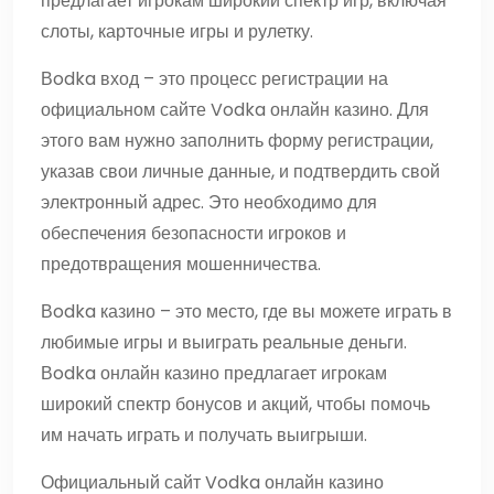
предлагает игрокам широкий спектр игр, включая
слоты, карточные игры и рулетку.
Вodka вход – это процесс регистрации на
официальном сайте Vodka онлайн казино. Для
этого вам нужно заполнить форму регистрации,
указав свои личные данные, и подтвердить свой
электронный адрес. Это необходимо для
обеспечения безопасности игроков и
предотвращения мошенничества.
Вodka казино – это место, где вы можете играть в
любимые игры и выиграть реальные деньги.
Вodka онлайн казино предлагает игрокам
широкий спектр бонусов и акций, чтобы помочь
им начать играть и получать выигрыши.
Официальный сайт Vodka онлайн казино