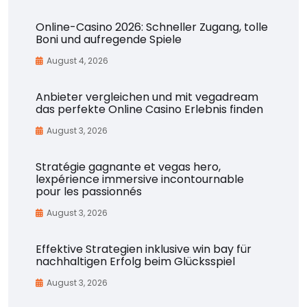
Online-Casino 2026: Schneller Zugang, tolle
Boni und aufregende Spiele
August 4, 2026
Anbieter vergleichen und mit vegadream
das perfekte Online Casino Erlebnis finden
August 3, 2026
Stratégie gagnante et vegas hero,
lexpérience immersive incontournable
pour les passionnés
August 3, 2026
Effektive Strategien inklusive win bay für
nachhaltigen Erfolg beim Glücksspiel
August 3, 2026