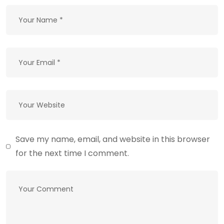
Save my name, email, and website in this browser
for the next time I comment.