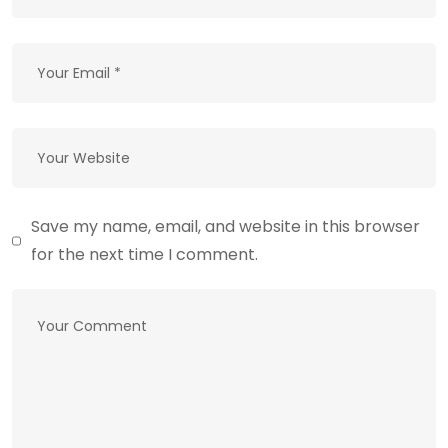
Save my name, email, and website in this browser
for the next time I comment.