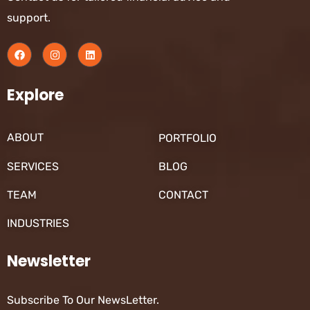
support.
Explore
ABOUT
PORTFOLIO
SERVICES
BLOG
TEAM
CONTACT
INDUSTRIES
Newsletter
Subscribe To Our NewsLetter.