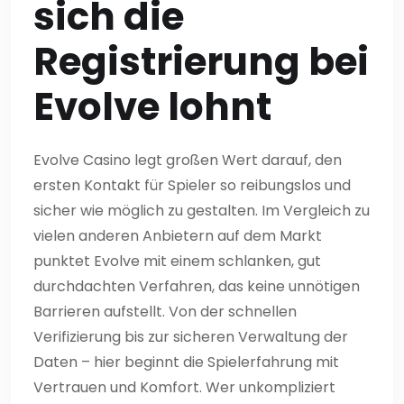
sich die
Registrierung bei
Evolve lohnt
Evolve Casino legt großen Wert darauf, den
ersten Kontakt für Spieler so reibungslos und
sicher wie möglich zu gestalten. Im Vergleich zu
vielen anderen Anbietern auf dem Markt
punktet Evolve mit einem schlanken, gut
durchdachten Verfahren, das keine unnötigen
Barrieren aufstellt. Von der schnellen
Verifizierung bis zur sicheren Verwaltung der
Daten – hier beginnt die Spielerfahrung mit
Vertrauen und Komfort. Wer unkompliziert