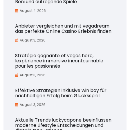
Boni und aufregende Spiele
August 4, 2026
Anbieter vergleichen und mit vegadream
das perfekte Online Casino Erlebnis finden
August 3, 2026
Stratégie gagnante et vegas hero,
lexpérience immersive incontournable
pour les passionnés
August 3, 2026
Effektive Strategien inklusive win bay für
nachhaltigen Erfolg beim Glücksspiel
August 3, 2026
Aktuelle Trends luckycapone beeinflussen
moderne Lifestyle Entscheidungen und