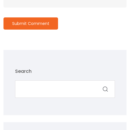
Submit Comment
Search