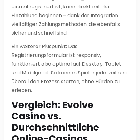
einmal registriert ist, kann direkt mit der
Einzahlung beginnen – dank der Integration
vielfältiger Zahlungsmethoden, die ebenfalls
sicher und schnell sind.
Ein weiterer Pluspunkt: Das
Registrierungsformular ist responsiv,
funktioniert also optimal auf Desktop, Tablet
und Mobilgerät. So können Spieler jederzeit und
überall den Prozess starten, ohne Hürden zu
erleben.
Vergleich: Evolve
Casino vs.
Durchschnittliche
Online-Casinos