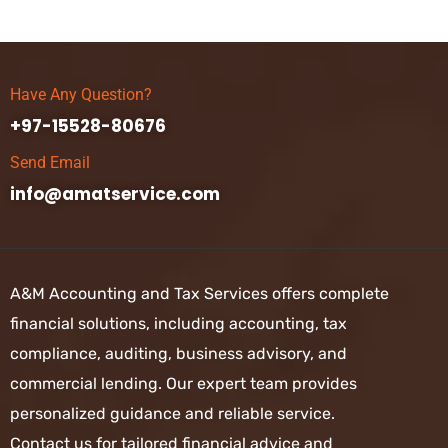
Have Any Question?
+97-15528-80676
Send Email
info@amatservice.com
A&M Accounting and Tax Services offers complete
financial solutions, including accounting, tax
compliance, auditing, business advisory, and
commercial lending. Our expert team provides
personalized guidance and reliable service.
Contact us for tailored financial advice and