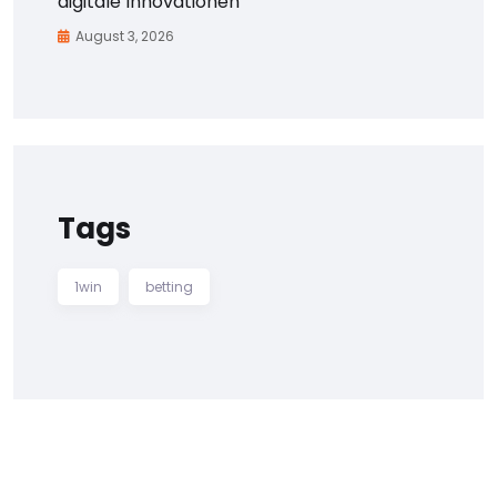
digitale Innovationen
August 3, 2026
Tags
1win
betting