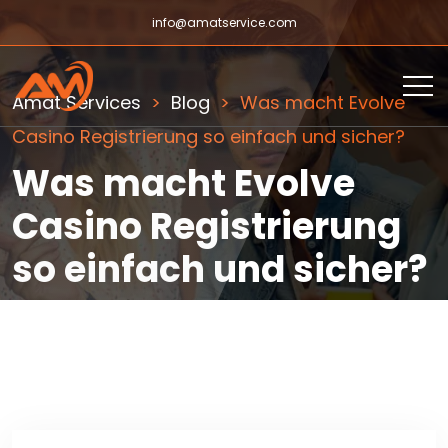
info@amatservice.com
Amat Services
Blog
Was macht Evolve
Casino Registrierung so einfach und sicher?
Was macht Evolve
Casino Registrierung
so einfach und sicher?