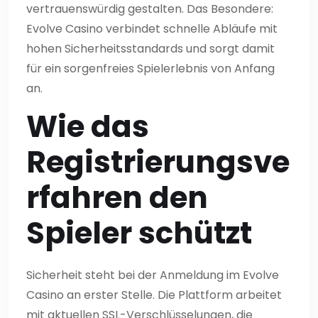
vertrauenswürdig gestalten. Das Besondere:
Evolve Casino verbindet schnelle Abläufe mit
hohen Sicherheitsstandards und sorgt damit
für ein sorgenfreies Spielerlebnis von Anfang
an.
Wie das
Registrierungsve
rfahren den
Spieler schützt
Sicherheit steht bei der Anmeldung im Evolve
Casino an erster Stelle. Die Plattform arbeitet
mit aktuellen SSL-Verschlüsselungen, die