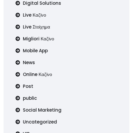
Digital Solutions
Live Καζίνο
Live Στοίχημα
Migliori Καζίνο
Mobile App
News
Online Καζίνο
Post
public
Social Marketing
Uncategorized