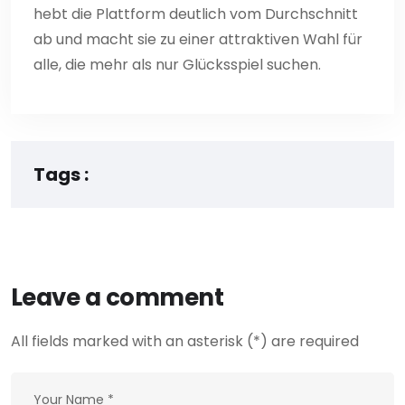
hebt die Plattform deutlich vom Durchschnitt
ab und macht sie zu einer attraktiven Wahl für
alle, die mehr als nur Glücksspiel suchen.
Tags :
Leave a comment
All fields marked with an asterisk (*) are required