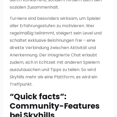
sozialen Zusammenhalt.
Turniere sind besonders wirksam, um Spieler
aller Erfahrungsstufen zu motivieren. Wer
regelmäßig teilnimmt, steigert sein Level und
schaltet exklusive Belohnungen frei – eine
direkte Verbindung zwischen Aktivität und
Anerkennung. Der integrierte Chat erlaubt
zudem, sich in Echtzeit mit anderen Spielern
auszutauschen und Tipps zu teilen. So wird
Skyhills mehr als eine Plattform, es wird ein
Treffpunkt.
“Quick facts”:
Community-Features
bei Skyhills