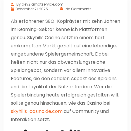
By
dev2.amatservice.com
December 21, 2025
No Comments
Als erfahrener SEO-Kopiräyter mit zehn Jahren
im iGaming-Sektor kenne ich Plattformen
genau. Skyhills Casino setzt in einem hart
umkämpften Markt gezielt auf eine lebendige,
eingebundene Spielergemeinschaft. Dabei
helfen nicht nur das abwechslungsreiche
Spielangebot, sondern vor allem innovative
Features, die den sozialen Aspekt des Spielens
und die Loyalität der Nutzer fördern. Wer die
Spielerbindung heute erfolgreich gestalten will,
sollte genau hinschauen, wie das Casino bei
skyhills-casino.de.com
auf Community und
Interaktion setzt.