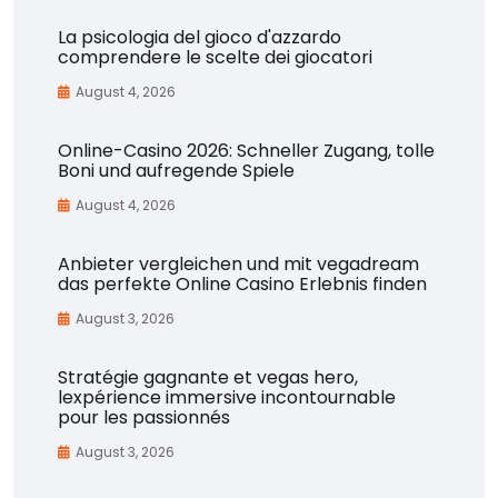
La psicologia del gioco d'azzardo
comprendere le scelte dei giocatori
August 4, 2026
Online-Casino 2026: Schneller Zugang, tolle
Boni und aufregende Spiele
August 4, 2026
Anbieter vergleichen und mit vegadream
das perfekte Online Casino Erlebnis finden
August 3, 2026
Stratégie gagnante et vegas hero,
lexpérience immersive incontournable
pour les passionnés
August 3, 2026