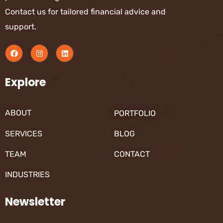
Contact us for tailored financial advice and
support.
Explore
ABOUT
PORTFOLIO
SERVICES
BLOG
TEAM
CONTACT
INDUSTRIES
Newsletter