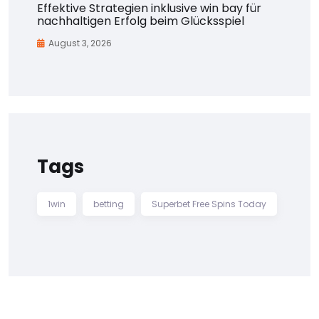
Effektive Strategien inklusive win bay für
nachhaltigen Erfolg beim Glücksspiel
August 3, 2026
Tags
1win
betting
Superbet Free Spins Today