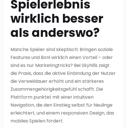
Spielerlebnis
wirklich besser
als anderswo?
Manche Spieler sind skeptisch: Bringen soziale
Features und Boni wirklich einen Vorteil – oder
sind es nur Marketingtricks? Bei Skyhills zeigt
die Praxis, dass die aktive Einbindung der Nutzer
die Verweildauer erhöht und ein stärkeres
Zusammengehörigkeitsgefühl schafft. Die
Plattform punktet mit einer intuitiven
Navigation, die den Einstieg selbst für Neulinge
erleichtert, und einem responsiven Design, das
mobiles Spielen fördert.