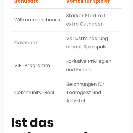
Bonusart
Vorteil für Spieler
Starker Start mit
Willkommensbonus
extra Guthaben
Verlustminderung
Cashback
erhöht Spielspaß
Exklusive Privilegien
VIP-Programm
und Events
Belohnungen für
Community-Boni
Teamgeist und
Aktivität
Ist das