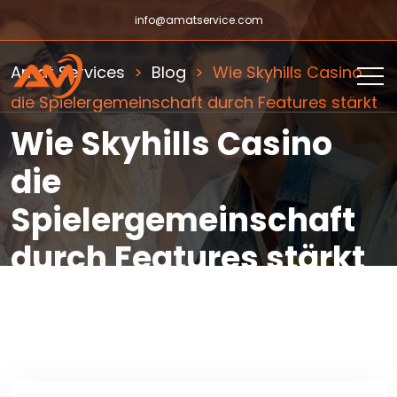
info@amatservice.com
Amat Services
Blog
Wie Skyhills Casino
die Spielergemeinschaft durch Features stärkt
Wie Skyhills Casino
die
Spielergemeinschaft
durch Features stärkt